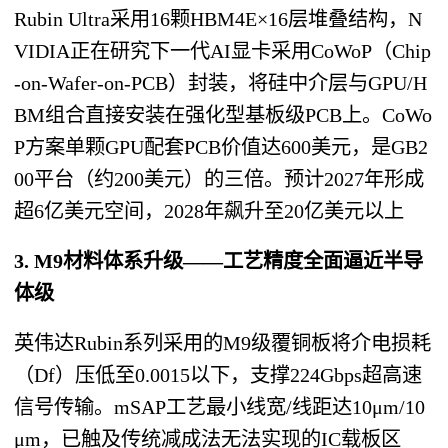
Rubin Ultra采用16颗HBM4E×16层堆叠结构，N
VIDIA正在研究下一代AI显卡采用CoWoP（Chip
-on-Wafer-on-PCB）封装，将硅中介层与GPU/H
BM组合直接安装在强化型基板级PCB上。CoWo
P方案单颗GPU配套PCB价值达600美元，是GB2
00平台（约200美元）的三倍。预计2027年形成
超6亿美元空间，2028年飙升至20亿美元以上
3. M9材料体系升级——工艺精度全面逼近半导
体级
英伟达Rubin系列采用的M9级覆铜板将介电损耗
（Df）压低至0.0015以下，支撑224Gbps超高速
信号传输。mSAP工艺最小线宽/线距达10μm/10
μm，已触及传统减成法无法实现的IC载板区