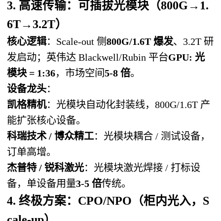
3. 高速传输：可插拔光模块（800G→1.
6T→3.2T）
核心逻辑
：Scale-out 侧
800G/1.6T 爆发
、3.2T 研
发启动；英伟达 Blackwell/Rubin 平台
GPU: 光
模块 = 1:36
，市场空间
5-8 倍
。
设备龙头
：
凯格精机
：光模块自动化封装线，800G/1.6T 产
能扩张核心设备。
科瑞技术 / 博众精工
：光模块耦合 / 测试设备，
订单高增。
杰普特 / 锐科激光
：光模块激光焊接 / 打标设
备，单设备用量
3-5 倍
传统。
4. 终极方案：CPO/NPO（柜内光入，S
cale-up）