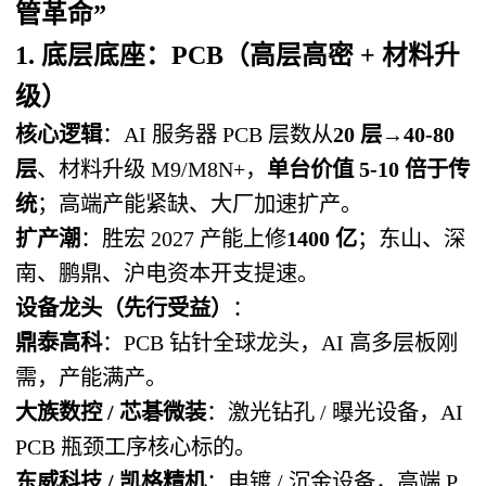
管革命”
1. 底层底座：PCB（高层高密 + 材料升
级）
核心逻辑
：AI 服务器 PCB 层数从
20 层→40-80
层
、材料升级 M9/M8N+，
单台价值 5-10 倍于传
统
；高端产能紧缺、大厂加速扩产。
扩产潮
：胜宏 2027 产能上修
1400 亿
；东山、深
南、鹏鼎、沪电资本开支提速。
设备龙头（先行受益）
：
鼎泰高科
：PCB 钻针全球龙头，AI 高多层板刚
需，产能满产。
大族数控 / 芯碁微装
：激光钻孔 / 曝光设备，AI
PCB 瓶颈工序核心标的。
东威科技 / 凯格精机
：电镀 / 沉金设备，高端 P