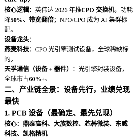
核心逻辑
：英伟达 2026 年推
CPO 交换机
，功耗
降
50%、带宽翻倍
；NPO/CPO 成为 AI 集群标
配。
设备龙头
：
燕麦科技
：CPO 光引擎测试设备，全球稀缺标
的。
天孚通信（设备 + 器件）
：光引擎封装设备，
全球市占
60%+
。
二、产业链全景：
设备先行，业绩兑现
最快
1. PCB 设备（最确定、最先兑现）
核心
：
鼎泰高科、大族数控、芯碁微装、东威
科技、凯格精机