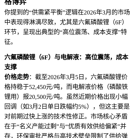
格博弈
你提到的“供需紧平衡”逻辑在2026年3月的市场
中表现得淋漓尽致，尤其是六氟磷酸锂（6F）
环节，呈现出典型的“高位震荡、成本支撑”特
征。
六氟磷酸锂（6F）与电解液：高位震荡，成本
支撑
价格走势
：截至2026年3月5日，六氟磷酸锂价
格持稳于52,450元/吨，而电解液价格（磷酸铁
锂用）报20,500元/吨。虽然近期价格出现小幅
回调（如3月2日单日跌幅约5%），但这主要是
对前期过快上涨的技术性修正。市场核心矛盾
在于“名义产能过剩”与“优质有效供给偏紧”并
存，环保审批严格与高技术壁垒限制了供给弹