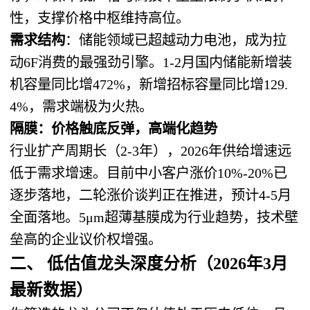
性，支撑价格中枢维持高位。
需求结构
：储能领域已超越动力电池，成为拉
动6F消费的最强劲引擎。1-2月国内储能新增装
机容量同比增472%，新增招标容量同比增129.
4%，需求端极为火热。
隔膜：价格触底反弹，高端化趋势
行业扩产周期长（2-3年），2026年供给增速远
低于需求增速。目前中小客户涨价10%-20%已
逐步落地，二轮涨价谈判正在推进，预计4-5月
全面落地。5μm超薄基膜成为行业趋势，技术壁
垒高的企业议价权增强。
二、 低估值龙头深度分析（2026年3月
最新数据）