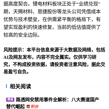
据高度契合。锂电材料板块正处于“业绩兑现”
期，天赐材料、恩捷股份等龙头公司凭借成本
优势与技术壁垒，在供需紧平衡的格局下，有
望实现盈利的快速修复，当前的低估值提供了
较高的安全边际。
风险提示：本平台信息来源于大数据及网络，包括
AI及网友发布，内容不完全属实。仅供学习研
究，不构成投资依据，请投资者注意风险，据此交
易盈亏自负。
相关阅读
路透网安禁用事件全解析：八大赛道国产
赛道
替代崛起