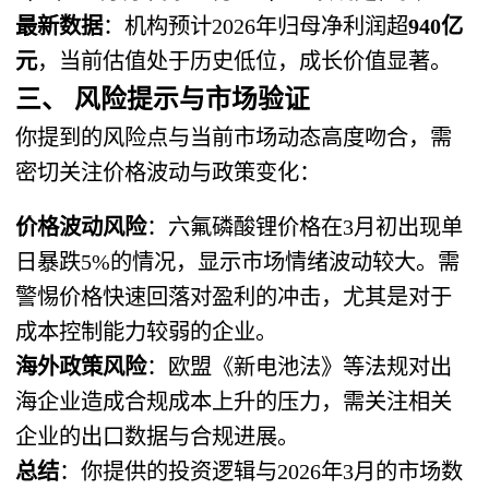
最新数据
：机构预计2026年归母净利润超
940亿
元
，当前估值处于历史低位，成长价值显著。
三、 风险提示与市场验证
你提到的风险点与当前市场动态高度吻合，需
密切关注价格波动与政策变化：
价格波动风险
：六氟磷酸锂价格在3月初出现单
日暴跌5%的情况，显示市场情绪波动较大。需
警惕价格快速回落对盈利的冲击，尤其是对于
成本控制能力较弱的企业。
海外政策风险
：欧盟《新电池法》等法规对出
海企业造成合规成本上升的压力，需关注相关
企业的出口数据与合规进展。
总结
：你提供的投资逻辑与2026年3月的市场数