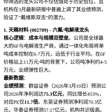
你筛选的龙头公司不仅估值处于历史低位，且
机构在3月最新研报中普遍上调了其业绩预测，
验证了“戴维斯双击”的潜力。
1. 天赐材料 (002709) - 六氟/电解液龙头
核心逻辑
：
成本与规模双壁垒
。公司是全球最
大的6F与电解液生产商，通过一体化布局将单
吨成本控制在6-7万元，远低于行业平均。在6F
价格站上11万元/吨的背景下，公司吨净利约4-5
万元，业绩弹性巨大。
最新数据
：
业绩预测
：群益证券（2026年3月10日）预测公
司2026年净利润达
75.3亿元
，同比增长453%，
对应PE仅
11.7倍
。东吴证券预测净利润70.3亿
元，华泰证券预测57.17亿元，机构共识极高。