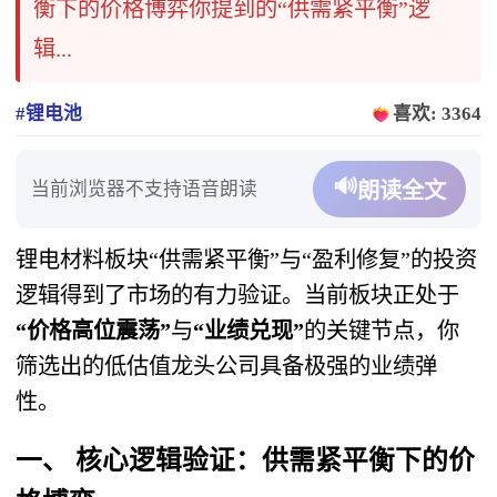
衡下的价格博弈你提到的“供需紧平衡”逻
辑...
#锂电池
喜欢: 3364
🔊
当前浏览器不支持语音朗读
朗读全文
锂电材料板块“供需紧平衡”与“盈利修复”的投资
逻辑得到了市场的有力验证。当前板块正处于
“价格高位震荡”
与
“业绩兑现”
的关键节点，你
筛选出的低估值龙头公司具备极强的业绩弹
性。
一、 核心逻辑验证：供需紧平衡下的价