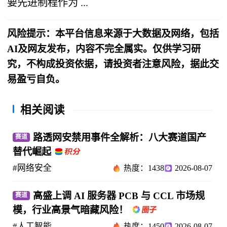
要先进制程作为 ...
风险提示：本平台信息来源于大数据及网络，包括
AI及网友发布，内容不完全属实。仅供学习研
究，不构成投资依据，请投资者注意风险，据此交
易盈亏自负。
相关阅读
路透网安禁用事件全解析：八大赛道国产
赛道
替代崛起
#网络安全
热度：1438
2026-08-07
高盛上调 AI 服务器 PCB 与 CCL 市场规
赛道
模，行业高景气暗藏风险！
#人工智能
热度：1450
2026-08-07