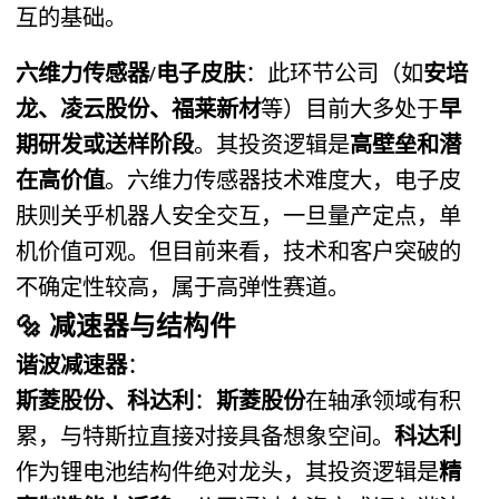
互的基础。
六维力传感器/电子皮肤
：此环节公司（如
安培
龙、凌云股份、福莱新材
等）目前大多处于
早
期研发或送样阶段
。其投资逻辑是
高壁垒和潜
在高价值
。六维力传感器技术难度大，电子皮
肤则关乎机器人安全交互，一旦量产定点，单
机价值可观。但目前来看，技术和客户突破的
不确定性较高，属于高弹性赛道。
🔩
减速器与结构件
谐波减速器
：
斯菱股份、科达利
：
斯菱股份
在轴承领域有积
累，与特斯拉直接对接具备想象空间。
科达利
作为锂电池结构件绝对龙头，其投资逻辑是
精