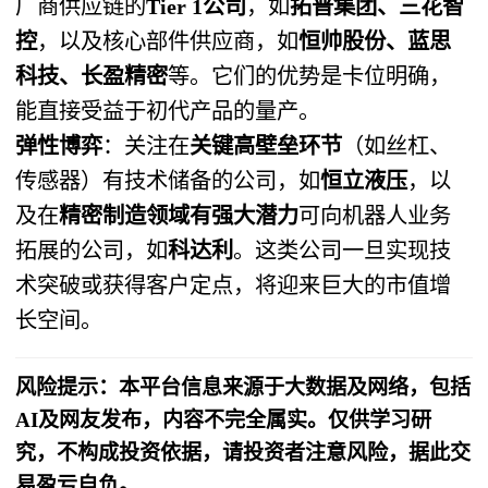
厂商供应链的
Tier 1公司
，如
拓普集团、三花智
控
，以及核心部件供应商，如
恒帅股份、蓝思
科技、长盈精密
等。它们的优势是卡位明确，
能直接受益于初代产品的量产。
弹性博弈
：关注在
关键高壁垒环节
（如丝杠、
传感器）有技术储备的公司，如
恒立液压
，以
及在
精密制造领域有强大潜力
可向机器人业务
拓展的公司，如
科达利
。这类公司一旦实现技
术突破或获得客户定点，将迎来巨大的市值增
长空间。
风险提示：本平台信息来源于大数据及网络，包括
AI及网友发布，内容不完全属实。仅供学习研
究，不构成投资依据，请投资者注意风险，据此交
易盈亏自负。