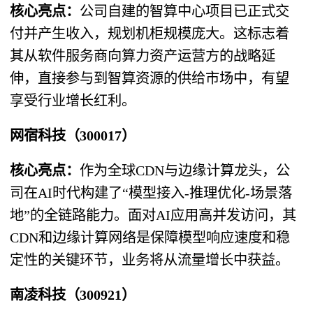
核心亮点：
公司自建的智算中心项目已正式交
付并产生收入，规划机柜规模庞大。这标志着
其从软件服务商向算力资产运营方的战略延
伸，直接参与到智算资源的供给市场中，有望
享受行业增长红利。
网宿科技（300017）
核心亮点：
作为全球CDN与边缘计算龙头，公
司在AI时代构建了“模型接入-推理优化-场景落
地”的全链路能力。面对AI应用高并发访问，其
CDN和边缘计算网络是保障模型响应速度和稳
定性的关键环节，业务将从流量增长中获益。
南凌科技（300921）