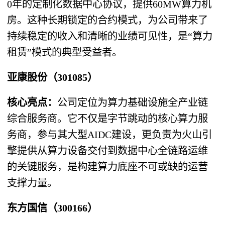
0年的定制化数据中心协议，提供60MW算力机
房。这种长期锁定的合约模式，为公司带来了
持续稳定的收入和清晰的业绩可见性，是“算力
租赁”模式的典型受益者。
亚康股份（301085）
核心亮点：
公司定位为算力基础设施全产业链
综合服务商。它不仅是字节跳动的核心算力服
务商，参与其大型AIDC建设，更负责为火山引
擎提供从算力设备交付到数据中心全链路运维
的关键服务，是构建算力底座不可或缺的运营
支撑力量。
东方国信（300166）