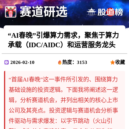
“AI春晚”引爆算力需求，聚焦于算力
承载（IDC/AIDC）和运营服务​龙头
2026-02-10
热度：3153
收藏
“首届AI春晚”这一事件所引发的、围绕算力
基础设施的投资逻辑。下面我将阐述这一逻
辑，分析赛道机会，并列出相关的核心上市
公司及其亮点。投资逻辑与赛道机会分析事
件驱动与需求爆发：以字节跳动（火山引