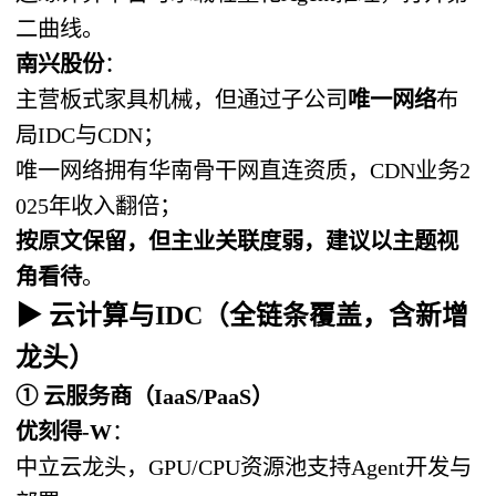
二曲线。
南兴股份
：
主营板式家具机械，但通过子公司
唯一网络
布
局IDC与CDN；
唯一网络拥有华南骨干网直连资质，CDN业务2
025年收入翻倍；
按原文保留，但主业关联度弱，建议以主题视
角看待
。
▶ 云计算与IDC（全链条覆盖，含新增
龙头）
① 云服务商（IaaS/PaaS）
优刻得-W
：
中立云龙头，GPU/CPU资源池支持Agent开发与