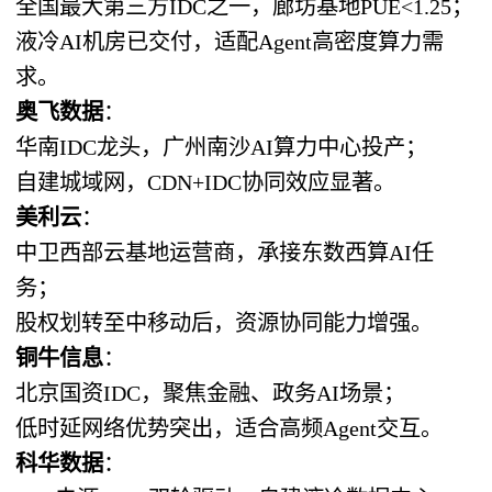
全国最大第三方IDC之一，廊坊基地PUE<1.25；
液冷AI机房已交付，适配Agent高密度算力需
求。
奥飞数据
：
华南IDC龙头，广州南沙AI算力中心投产；
自建城域网，CDN+IDC协同效应显著。
美利云
：
中卫西部云基地运营商，承接东数西算AI任
务；
股权划转至中移动后，资源协同能力增强。
铜牛信息
：
北京国资IDC，聚焦金融、政务AI场景；
低时延网络优势突出，适合高频Agent交互。
科华数据
：