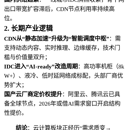
出口带宽扩容滞后，CDN节点利用率持续高
位。
2. 长期产业逻辑
CDN从“静态加速”升级为“智能调度中枢”
：需
支持动态内容、实时推理、边缘缓存，技术门
槛与价值量双升；
IDC进入“AI-ready”改造周期
：高功率机柜（8k
W+）、液冷、低时延网络成标配，头部厂商优
势扩大；
国产云厂商定价权提升
：阿里云、腾讯云已具
备全球节点，2026年或借AI需求窗口开启结构
性提价。
结论
：云计算板块正经历“需求质变→