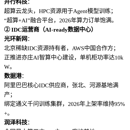
并行科技
：
超算云龙头，HPC资源用于Agent模型训练；
“超算+AI”融合平台，2026年算力订单饱满。
② IDC运营商（AI-ready数据中心）
光环新网
：
北京稀缺IDC资源持有者，AWS中国合作方；
正推进亦庄AI智算中心建设，单机柜功率达10k
W。
数据港
：
阿里巴巴核心IDC供应商，张北、河源基地满
产；
绑定通义千问训练集群，2026年上架率维持95%
+。
润泽科技
：