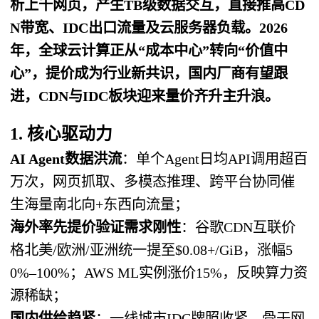
析上千网页，产生TB级数据交互，直接推高CD
N带宽、IDC出口流量及云服务器负载。2026
年，全球云计算正从“成本中心”转向“价值中
心”，提价成为行业新共识，国内厂商有望跟
进，CDN与IDC板块迎来量价齐升主升浪。
1. 核心驱动力
AI Agent数据洪流
：单个Agent日均API调用超百
万次，网页抓取、多模态推理、跨平台协同催
生海量南北向+东西向流量；
海外率先提价验证需求刚性
：谷歌CDN互联价
格北美/欧洲/亚洲统一提至$0.08+/GiB，涨幅5
0%–100%；AWS ML实例涨价15%，反映算力资
源稀缺；
国内供给趋紧
：一线城市IDC牌照收紧，骨干网