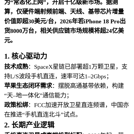
为“常态化上网”，开启千亿级新市场。据测
算，仅硬件端射频前端、天线、基带芯片增量
价值即超30美元/台，2026年若iPhone 18 Pro出
货8000万台，相关供应链市场规模将超24亿美
元。
1. 核心驱动力
技术成熟
：SpaceX星链已部署超1万颗卫星，支
持L/S波段手机直连，速率可达1–2Gbps；
苹果生态闭环需求
：摆脱高通基带依赖，构建
“天–地一体化”通信能力；
政策松绑
：FCC加速开放卫星直连频谱，中国亦
在推进“手机直连北斗”试点。
2. 长期产业逻辑