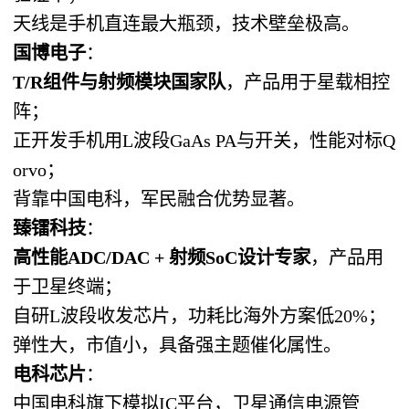
天线是手机直连最大瓶颈，技术壁垒极高。
国博电子
：
T/R组件与射频模块国家队
，产品用于星载相控
阵；
正开发手机用L波段GaAs PA与开关，性能对标Q
orvo；
背靠中国电科，军民融合优势显著。
臻镭科技
：
高性能ADC/DAC + 射频SoC设计专家
，产品用
于卫星终端；
自研L波段收发芯片，功耗比海外方案低20%；
弹性大，市值小，具备强主题催化属性。
电科芯片
：
中国电科旗下模拟IC平台，卫星通信电源管