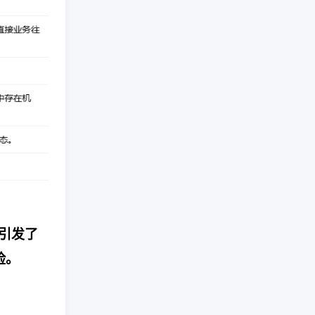
实引发了
险。