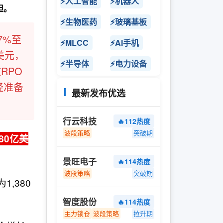
⚡人工智能
⚡机器人
担。
⚡生物医药
⚡玻璃基板
7%至
⚡MLCC
⚡AI手机
美元，
⚡半导体
⚡电力设备
RPO
经准备
最新发布优选
行云科技
🔥112热度
波段策略
突破期
80亿美
景旺电子
🔥114热度
波段策略
突破期
,380
。
智度股份
🔥114热度
主力锁仓
波段策略
拉升期