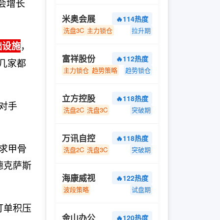
会增长
米奥会展
🔥114热度
洗盘3C
主力锁仓
拉升期
，
础设施
富祥股份
🔥112热度
那几家都
主力锁仓
趋势策略
趋势锁仓
立方控股
🔥118热度
对手
洗盘2C
洗盘3C
突破期
万讯自控
🔥118热度
要求甲骨
洗盘2C
洗盘3C
突破期
德克萨斯
海康威视
🔥122热度
波段策略
试盘期
订单积压
金山办公
🔥120热度