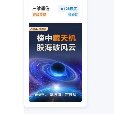
三维通信
🔥126热度
波段策略
建仓期