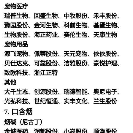
宠物医疗
瑞普生物
、
回盛生物
、
中牧股份
、
禾丰股份
、
豫园股份
、
金河生物
、
科前生物
、
基蛋生物
、
生物股份
、
海正药业
、
赛伦生物
、
天康生物
宠物用品
源飞宠物
、
佩蒂股份
、
天元宠物
、
依依股份
、
贝仕达克
、
可靠股份
、
洁雅股份
、
豪悦护理
、
致欧科技
、
浙江正特
其他
大千生态
、
创源股份
、
瑞德智能
、
奥尼电子
、
光弘科技
、
世纪恒通
、
实丰文化
、
兰生股份
7. 口含烟
烟碱（尼古丁）
金城医药
、
润都股份
、
小崧股份
、
顺灏股份