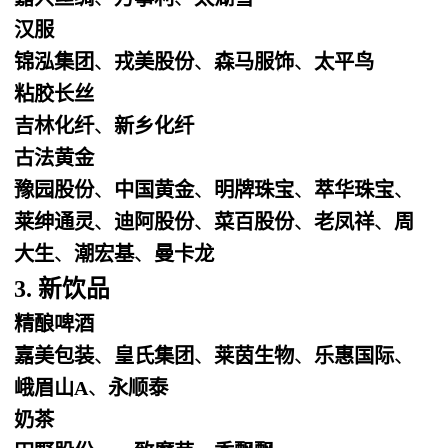
汉服
锦泓集团
、
戎美股份
、
森马服饰
、
太平鸟
粘胶长丝
吉林化纤
、
新乡化纤
古法黄金
豫园股份
、
中国黄金
、
明牌珠宝
、
萃华珠宝
、
莱绅通灵
、
迪阿股份
、
菜百股份
、
老凤祥
、
周
大生
、
潮宏基
、
曼卡龙
3. 新饮品
精酿啤酒
嘉美包装
、
皇氏集团
、
莱茵生物
、
乐惠国际
、
峨眉山A
、
永顺泰
奶茶