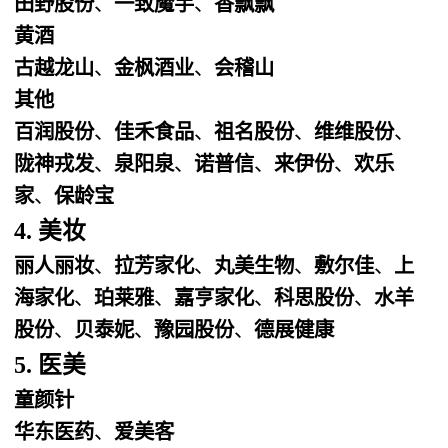
田野股份
、
一致魔芋
、
香飘飘
黄酒
古越龙山
、
金枫酒业
、
会稽山
其他
百润股份
、
佳禾食品
、
祖名股份
、
维维股份
、
陇神戎发
、
泉阳泉
、
诺普信
、
来伊份
、
欢乐
家
、
保龄宝
4. 美妆
丽人丽妆
、
拉芳家化
、
丸美生物
、
敷尔佳
、
上
海家化
、
珀莱雅
、
嘉亨家化
、
科思股份
、
水羊
股份
、
贝泰妮
、
豫园股份
、
德展健康
5. 医美
童颜针
华东医药
、
爱美客