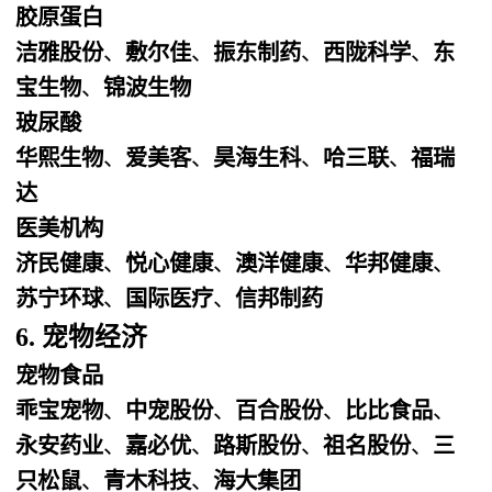
胶原蛋白
洁雅股份
、
敷尔佳
、
振东制药
、
西陇科学
、
东
宝生物
、
锦波生物
玻尿酸
华熙生物
、
爱美客
、
昊海生科
、
哈三联
、
福瑞
达
医美机构
济民健康
、
悦心健康
、
澳洋健康
、
华邦健康
、
苏宁环球
、
国际医疗
、
信邦制药
6. 宠物经济
宠物食品
乖宝宠物
、
中宠股份
、
百合股份
、
比比食品
、
永安药业
、
嘉必优
、
路斯股份
、
祖名股份
、
三
只松鼠
、
青木科技
、
海大集团