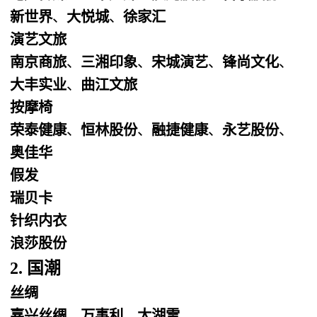
新世界
、
大悦城
、
徐家汇
演艺文旅
南京商旅
、
三湘印象
、
宋城演艺
、
锋尚文化
、
大丰实业
、
曲江文旅
按摩椅
荣泰健康
、
恒林股份
、
融捷健康
、
永艺股份
、
奥佳华
假发
瑞贝卡
针织内衣
浪莎股份
2. 国潮
丝绸
嘉兴丝绸
、
万事利
、
太湖雪