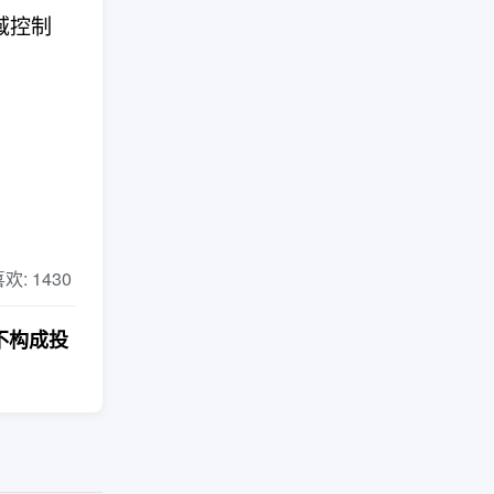
域控制
 喜欢: 1430
不构成投