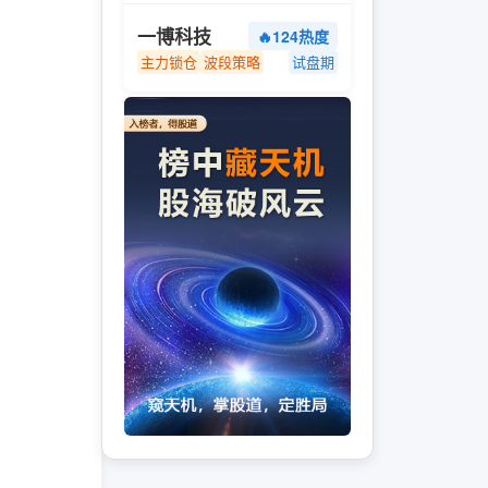
一博科技
🔥124热度
主力锁仓
波段策略
试盘期