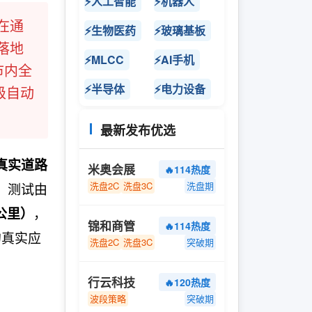
⚡人工智能
⚡机器人
在通
⚡生物医药
⚡玻璃基板
落地
⚡MLCC
⚡AI手机
市内全
⚡半导体
⚡电力设备
级自动
最新发布优选
真实道路
米奥会展
🔥114热度
。测试由
洗盘2C
洗盘3C
洗盘期
，
公里）
锦和商管
🔥114热度
的真实应
洗盘2C
洗盘3C
突破期
行云科技
🔥120热度
波段策略
突破期