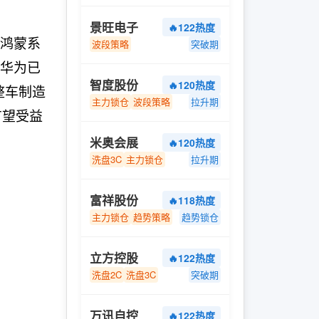
景旺电子
🔥122热度
及鸿蒙系
波段策略
突破期
，华为已
智度股份
🔥120热度
整车制造
主力锁仓
波段策略
拉升期
有望受益
米奥会展
🔥120热度
洗盘3C
主力锁仓
拉升期
富祥股份
🔥118热度
主力锁仓
趋势策略
趋势锁仓
立方控股
🔥122热度
洗盘2C
洗盘3C
突破期
万讯自控
🔥122热度