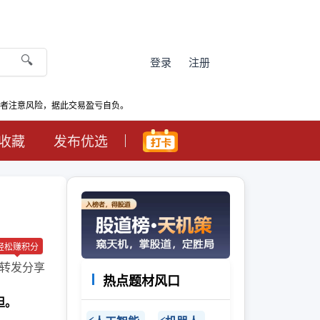
🔍
登录
注册
资者注意风险，据此交易盈亏自负。
收藏
发布优选
轻松赚积分
转发分享
热点题材风口
担。