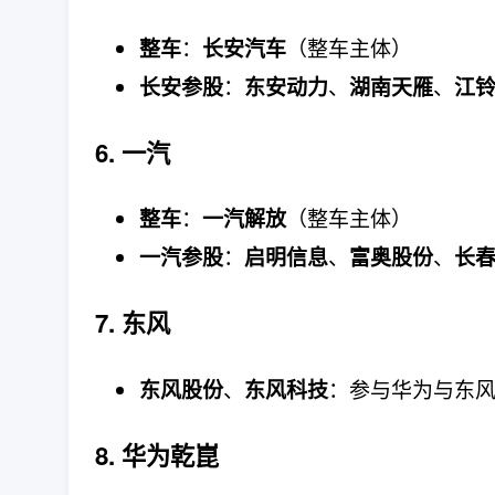
：
（整车主体）
整车
长安汽车
：
、
、
长安参股
东安动力
湖南天雁
江
6. 一汽
：
（整车主体）
整车
一汽解放
：
、
、
一汽参股
启明信息
富奥股份
长
7. 东风
、
：参与华为与东
东风股份
东风科技
8. 华为乾崑