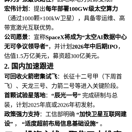
宏伟计划
：提出
每年部署100GW级太空算力
（通过1000颗×100kW卫星），具备零运维、高
带宽激光互联优势。
公司愿景
：宣称
SpaceX将成为“太空AI数据中心
无可争议领导者”
，并计划
2026年中后期IPO
，
估值1.5万亿美元，募资超300亿美元。
2. 国内加速跟进
可回收火箭密集试飞
：长征十二号甲（下周首
飞）、天龙三号、力箭二号等进入关键阶段。
首颗试验星落地
：
“辰光一号”
​ 完成研制与总
装，计划2025年底或2026年初发射。
政策强力支持
：工信部明确
“加快卫星互联网建
设”
​ ，
“适度超前布局信息基础设施”
​ 。