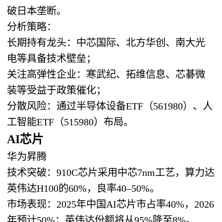
破日本垄断。
分析策略：
长期持有龙头：中芯国际、北方华创、南大光
电等具备技术壁垒；
关注高弹性企业：寒武纪、拓维信息、芯碁微
装等受益于政策催化；
分散风险：通过半导体设备ETF（561980）、人
工智能ETF（515980）布局。
AI芯片
华为昇腾
技术突破：910C芯片采用中芯7nm工艺，算力达
英伟达H100的60%，良率40–50%。
市场表现：2025年中国AI芯片市占率40%，2026
年预计50%；英伟达份额将从95%降至8%。