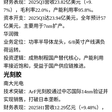
财务表现：2025Q3营收23.82亿美元（+9.
7%），毛利率22.0%，产能利用率95.8%。
资本开支：2025Q3达23.94亿美元，全年预计57
亿美元，主要用于7nm扩产。
华润微
业务定位：功率半导体龙头，6/8英寸产线满负
荷运转。
投资逻辑：成熟制程国产替代核心，产能利用
率接近饱和，受益于国产供应链推进。
光刻胶
南大光电
技术突破：ArF光刻胶通过中芯国际14nm验证并
实现销售，打破日本垄断。
财务表现：2025H1营收12.29亿元（+9.48%），