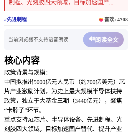
制程、光刻胶四大领域，目标加速国产...
#先进制程
喜欢: 4708
🔊
当前浏览器不支持语音朗读
朗读全文
核心内容
政策背景与规模：
中国拟推出5000亿元人民币（约700亿美元）芯
片产业激励计划，为史上最大规模半导体扶持
政策，独立于大基金三期（3440亿元），聚焦
“卡脖子”环节。
重点支持AI芯片、半导体设备、先进制程、光
刻胶四大领域，目标加速国产替代、提升产业