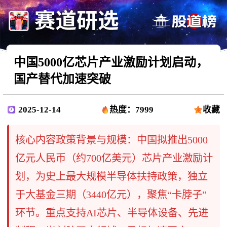
中国5000亿芯片产业激励计划启动，
国产替代加速突破
2025-12-14
热度：7999
收藏
核心内容政策背景与规模：中国拟推出5000
亿元人民币（约700亿美元）芯片产业激励计
划，为史上最大规模半导体扶持政策，独立
于大基金三期（3440亿元），聚焦“卡脖子”
环节。重点支持AI芯片、半导体设备、先进