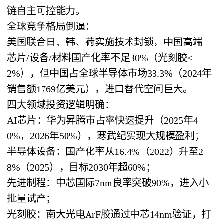
链自主可控能力。
全球竞争格局倒逼：
美国联合日、韩、荷实施技术封锁，中国高端
芯片/设备/材料国产化率不足30%（光刻胶<
2%），但中国占全球半导体市场33.3%（2024年
销售额1769亿美元），进口替代空间巨大。
四大领域投资逻辑明确：
AI芯片：华为昇腾市占率快速提升（2025年4
0%，2026年50%），寒武纪实现大规模盈利；
半导体设备：国产化率从16.4%（2022）升至2
8%（2025），目标2030年超60%；
先进制程：中芯国际7nm良率突破90%，进入小
批量试产；
光刻胶：南大光电ArF胶通过中芯14nm验证，打