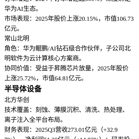
华为AI生态。
市场表现：2025年股价上涨20.15%，市值106.73
亿元。
常山北明
角色：华为鲲鹏/AI钻石级合作伙伴，子公司北
明软件为云计算核心方案商。
协同价值：受益于昇腾芯片放量，2025年股价
上涨25.72%，市值64.81亿元。
半导体设备
北方华创
技术覆盖：刻蚀、薄膜沉积、清洗、热处理、
离子注入全平台布局。
财务表现：2025Q3营收273.01亿元（+32.9