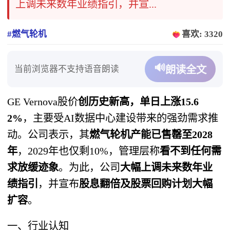
上调未来数年业绩指引，并宣...
#燃气轮机
喜欢: 3320
🔊
当前浏览器不支持语音朗读
朗读全文
GE Vernova股价
创历史新高，单日上涨15.6
2%
，主要受AI数据中心建设带来的强劲需求推
动。公司表示，其
燃气轮机产能已售罄至2028
年
，2029年也仅剩10%，管理层称
看不到任何需
求放缓迹象
。为此，公司
大幅上调未来数年业
绩指引
，并宣布
股息翻倍及股票回购计划大幅
扩容
。
一、行业认知