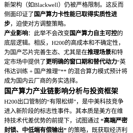
新架构（如Blackwell）仍被严格限制。这反而
侧面印证了
国产算力卡性能已取得实质性进
步
，迫使对方调整策略。
产业影响
：此举不会改变
国产算力自主可控
的
底层逻辑。相反，H200的高成本和不确定性，
为国产芯片完善生态、尤其是在
推理场景
和特
定市场中提供了
更明确的窗口期和替代动力
“英
伟达训练 + 国产推理”**​ 的混合算力模式预计将
成为国内云厂商的务实选择。
国产算力产业链影响分析与投资框架
H200出口管制的“有限松绑”，是中美科技竞争
进入新阶段的标志性事件。其本质是美方在维
持技术代差优势的前提下，试图通过
“高端严密
封锁、中低端有偿输出”
​ 的策略，既获取经济利