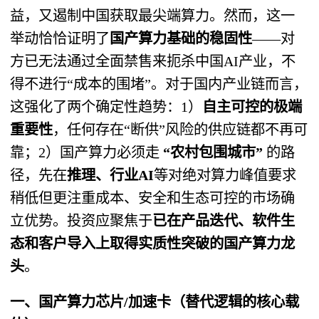
益，又遏制中国获取最尖端算力。然而，这一
举动恰恰证明了
国产算力基础的稳固性
——对
方已无法通过全面禁售来扼杀中国AI产业，不
得不进行“成本的围堵”。对于国内产业链而言，
这强化了两个确定性趋势：1）
自主可控的极端
重要性
，任何存在“断供”风险的供应链都不再可
靠；2）国产算力必须走
“农村包围城市”
​ 的路
径，先在
推理、行业AI
等对绝对算力峰值要求
稍低但更注重成本、安全和生态可控的市场确
立优势。投资应聚焦于
已在产品迭代、软件生
态和客户导入上取得实质性突破的国产算力龙
头
。
一、国产算力芯片/加速卡（替代逻辑的核心载