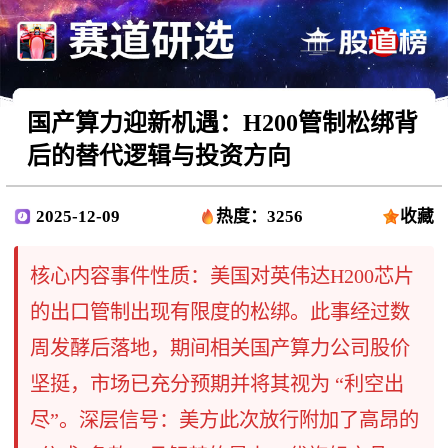
国产算力迎新机遇：H200管制松绑背
后的替代逻辑与投资方向
2025-12-09
热度：3256
收藏
核心内容事件性质：美国对英伟达H200芯片
的出口管制出现有限度的松绑。此事经过数
周发酵后落地，期间相关国产算力公司股价
坚挺，市场已充分预期并将其视为 “利空出
尽”。深层信号：美方此次放行附加了高昂的