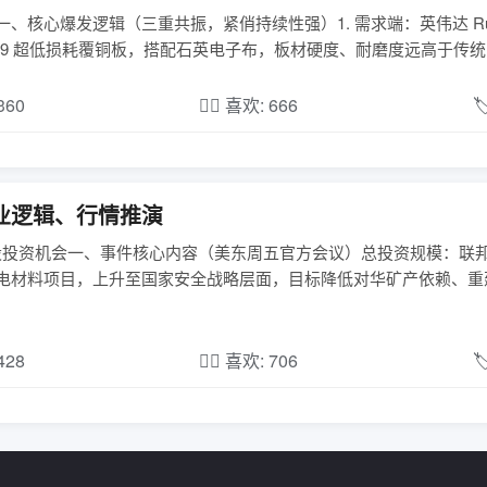
、核心爆发逻辑（三重共振，紧俏持续性强）1. 需求端：英伟达 Rub
9 超低损耗覆铜板，搭配石英电子布，板材硬度、耐磨度远高于传统 FR4
,360
❤️‍🔥 喜欢: 666

业逻辑、行情推演
+ A 股投资机会一、事件核心内容（美东周五官方会议）总投资规模：联
锂电材料项目，上升至国家安全战略层面，目标降低对华矿产依赖、重
,428
❤️‍🔥 喜欢: 706
