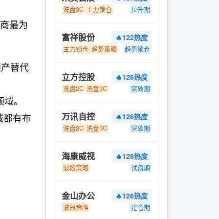
洗盘3C
主力锁仓
拉升期
厂商最为
富祥股份
🔥122热度
主力锁仓
趋势策略
趋势锁仓
国产替代
立方控股
🔥126热度
洗盘2C
洗盘3C
突破期
领域。
万讯自控
域都有布
🔥126热度
洗盘2C
洗盘3C
突破期
海康威视
🔥128热度
波段策略
试盘期
金山办公
🔥126热度
波段策略
建仓期