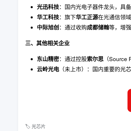
：国内光电子器件龙头，具
光迅科技
：旗下
在光通信领
华工科技
华工正源
：通过收购
等，增
中际旭创
成都储翰
三、其他相关企业
：通过控股
（Sourc
东山精密
索尔思
（未上市）：国内重要的光
云岭光电
🏷️ 光芯片