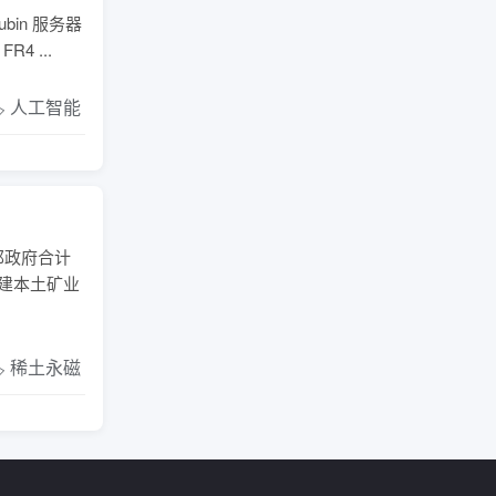
in 服务器
 ...
️ 人工智能
邦政府合计
建本土矿业
️ 稀土永磁