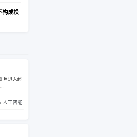
不构成投
8 月进入超
.
️ 人工智能