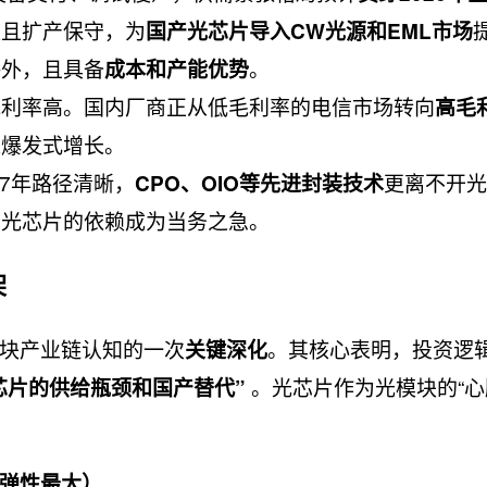
足且扩产保守，为
国产光芯片导入CW光源和EML市场
海外，且具备
。
成本和产能优势
毛利率高。国内厂商正从低毛利率的电信市场转向
高毛
来爆发式增长。
27年路径清晰，
更离不开光
CPO、OIO等先进封装技术
系光芯片的依赖成为当务之急。
架
块产业链认知的一次
。其核心表明，投资逻
关键深化
​ 。光芯片作为光模块的“心
芯片的供给瓶颈和国产替代”
弹性最大）