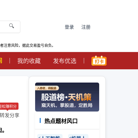
🔍
登录
注册
资者注意风险，据此交易盈亏自负。
间
我的收藏
发布优选
轻松赚积分
转发分享
热点题材风口
担。