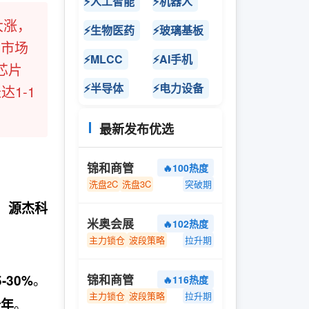
⚡人工智能
⚡机器人
大涨，
⚡生物医药
⚡玻璃基板
于市场
⚡MLCC
⚡AI手机
芯片
⚡半导体
⚡电力设备
达1-1
最新发布优选
锦和商管
🔥100热度
洗盘2C
洗盘3C
突破期
，
源杰科
米奥会展
🔥102热度
主力锁仓
波段策略
拉升期
。
5-30%
锦和商管
🔥116热度
主力锁仓
波段策略
拉升期
。
全年