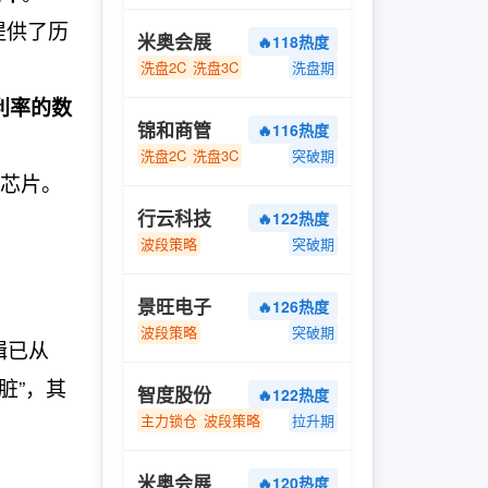
提供了历
米奥会展
🔥118热度
洗盘2C
洗盘3C
洗盘期
利率的数
锦和商管
🔥116热度
洗盘2C
洗盘3C
突破期
芯片。
行云科技
🔥122热度
波段策略
突破期
景旺电子
🔥126热度
波段策略
突破期
辑已从
脏”，其
智度股份
🔥122热度
主力锁仓
波段策略
拉升期
米奥会展
🔥120热度