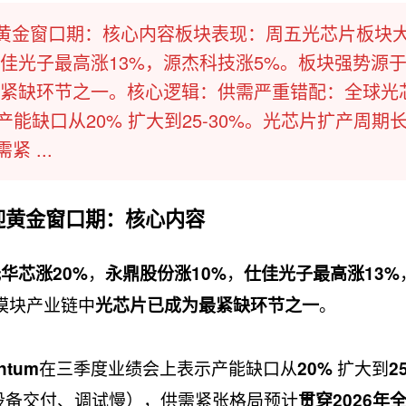
黄金窗口期：核心内容板块表现：周五光芯片板块
仕佳光子最高涨13%，源杰科技涨5%。板块强势源
紧缺环节之一。核心逻辑：供需严重错配：全球光
能缺口从20%​ 扩大到25-30%。光芯片扩产周期长
 ...
迎黄金窗口期：核心内容
，
，
华芯涨20%
永鼎股份涨10%
仕佳光子最高涨13%
模块产业链中
。
光芯片已成为最紧缺环节之一
在三季度业绩会上表示产能缺口从
​ 扩大到
ntum
20%
2
D设备交付、调试慢），供需紧张格局预计
贯穿2026年