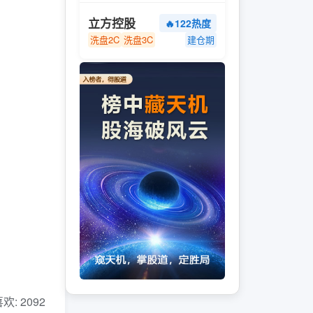
立方控股
🔥122热度
洗盘2C
洗盘3C
建仓期
 喜欢: 2092