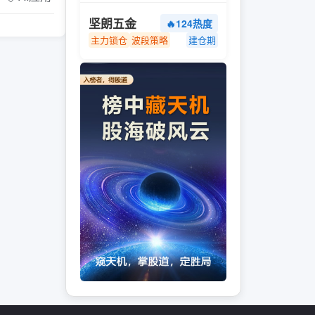
坚朗五金
🔥124热度
主力锁仓
波段策略
建仓期