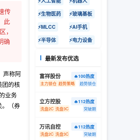
⚡人工智能
⚡机器人
速传
⚡生物医药
⚡玻璃基板
，此
⚡MLCC
⚡AI手机
C区，
⚡半导体
⚡电力设备
明确
最新发布优选
，声称阿
富祥股份
🔥100热度
美团的核
主力锁仓
趋势策略
趋势锁仓
的业务
立方控股
🔥112热度
关。（券
洗盘2C
洗盘3C
突破期
万讯自控
🔥112热度
洗盘2C
洗盘3C
突破期