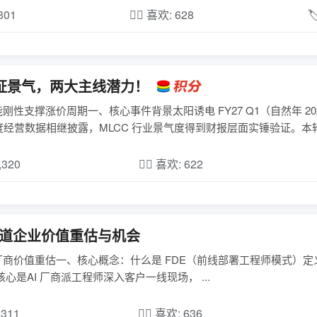
,301
❤️‍🔥 喜欢: 628

 验证景气，两大主线潜力！
刚性支撑涨价周期一、核心事件背景太阳诱电 FY27 Q1（自然年 20
营数据相继披露，MLCC 行业景气度得到财报层面实锤验证。本轮行情
,320
❤️‍🔥 喜欢: 622
多赛道企业价值重估与机会
应用厂商价值重估一、核心概念：什么是 FDE（前线部署工程师模式）定
工程师），核心是AI 厂商派工程师深入客户一线现场， ...
,311
❤️‍🔥 喜欢: 636