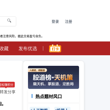
🔍
登录
注册
资者注意风险，据此交易盈亏自负。
收藏
发布优选
轻松赚积分
转发分享
热点题材风口
担。