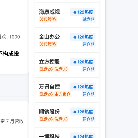
海康威视
🔥122热度
波段策略
试盘期
金山办公
 喜欢: 1000
🔥120热度
波段策略
建仓期
不构成投
立方控股
🔥120热度
洗盘2C
洗盘3C
建仓期
万讯自控
🔥120热度
洗盘2C
主力锁仓
建仓期
顺钠股份
🔥128热度
洗盘2C
洗盘3C
建仓期
密 7 月营收
一博科技
🔥124热度