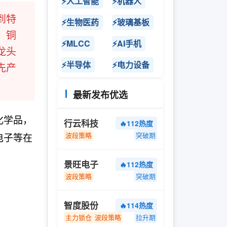
⚡人工智能
⚡机器人
到特
⚡生物医药
⚡玻璃基板
，铜
⚡MLCC
⚡AI手机
龙头
⚡半导体
⚡电力设备
先产
最新发布优选
化学品，
行云科技
🔥112热度
电子等在
波段策略
突破期
景旺电子
🔥112热度
波段策略
突破期
智度股份
🔥114热度
主力锁仓
波段策略
拉升期