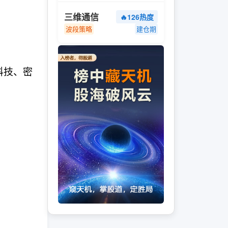
三维通信
🔥126热度
波段策略
建仓期
科技、密