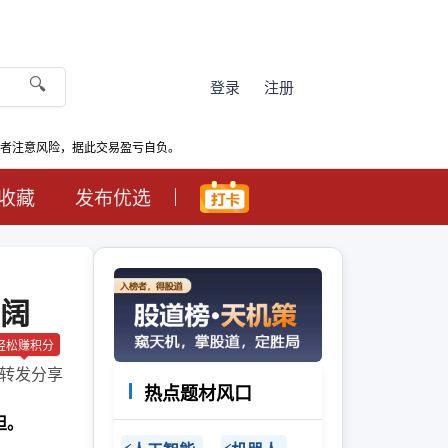
🔍
登录
注册
资者注意风险，据此交易盈亏自负。
收藏
发布优选
阔
轻松赚积分
转发分享
热点题材风口
担。