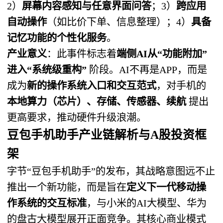
2）
屏幕内容感知与任意界面问答
；3）
跨应用
自动操作
（如比价下单、信息整理）；4）
具备
记忆功能的个性化服务
。
产业意义
：此事件标志着
端侧AI从“功能附加”
进入“系统级重构”
​ 阶段。AI不再是APP，而是
成为
新的操作系统入口和交互范式
，对手机的
本地算力（芯片）、存储、传感器、续航
​ 提出
更高要求，推动硬件升级浪潮。
豆包手机助手产业链解析与A股投资框
架
字节“豆包手机助手”的发布，其战略意图远不止
推出一个新功能，而是旨在
定义下一代移动操
作系统的交互标准
，与小米的AI大模型、华为
的盘古大模型展开正面竞争。其核心商业模式