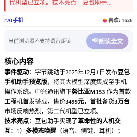
代机型已立项。技术亮点：豆包助手...
#AI手机
喜欢: 1626
🔊
当前浏览器不支持语音朗读
朗读全文
核心内容
事件驱动
：字节跳动于2025年12月1日发布
豆包
手机助手预览版
，将其大模型深度集成至手机
操作系统。中兴通讯旗下
努比亚M153
​ 作为首款
工程机首发搭载，售价
3499元
，首批备货
3万台
市场反响热烈，第二代机型已立项。
技术亮点
：豆包助手实现了
革命性的人机交
互
：1）
多模态唤醒
（语音、侧键、耳机）；