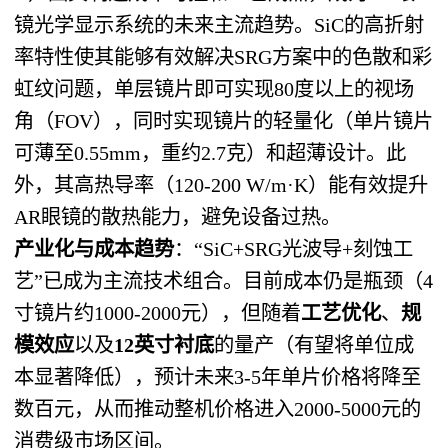
镜光学显示系统的未来主流趋势。SiC的高折射
率特性使其能够有效解决SRG方案中的色散和彩
虹纹问题，单层镜片即可实现80度以上的视场
角（FOV），同时实现镜片的轻量化（单片镜片
可薄至0.55mm，重约2.7克）和超薄设计。此
外，其高热导率（120-200 W/m·K）能有效提升
AR眼镜的散热能力，避免设备过热。
产业化与成本趋势
​：“SiC+SRG光波导+刻蚀工
艺”已成为主流技术组合。目前成本仍是瓶颈（4
寸镜片约1000-2000元），但随着
工艺优化
、
规
模效应
以及
12英寸衬底
的量产（有望将单位成
本显著降低），预计未来3-5年单片价格将降至
数百元，从而推动整机价格进入2000-5000元的
消费级市场区间。