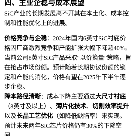
四、主业企稳与成本展望
SiC产业的长期发展离不开其在本土化、成本控
制和性能优化上的进展。
价格竞争与企稳
​：2024年国内6英寸SiC衬底价
格因厂商激烈竞争和产能扩张大幅下降超40%。
当前公司8英寸SiC产品采取“以价换量”策略，旨
在抢占市场份额。预计随着长期协议份额的锁
定和产能的消化，价格有望在2025年下半年逐
步企稳。
降本路径清晰
​：成本下降主要通过
大尺寸衬底
（8英寸及以上）、
薄片化技术
、
切割效率提升
以及
长晶工艺优化
​（如降低缺陷率）来实现。
预计未来两年SiC芯片价格仍有30%的下降空
间。