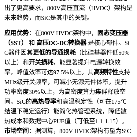
出了更高要求，800V高压直流（HVDC）架构是
未来趋势，而SiC是其中的关键。
应用优势
​：在800V HVDC架构中，​
固态变压器
（SST）​
​ 和 ​
高压DC-DC转换器
​ 是核心部件。Si
C器件因其
更低的导通损耗
​（比硅基器件低50%
以上）和
开关损耗
，能显著提升电源转换效
率，峰值效率可达97.5%以上。其
高频特性
支持
MHz级开关频率，可减小无源元件体积，提升
功率密度30%以上，为高密度算力集群释放空
间。SiC的
高热导率
和高温稳定性（可在175℃
结温下稳定运行）能简化热管理系统，降低散
热成本和数据中心PUE值（可低至1.1-1.15）。
市场空间
​：据测算，800V HVDC架构有望为SiC