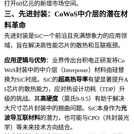
打开60亿元的新增市场空间。
三、先进封装：CoWoS中介层的潜在材
料革命
先进封装是SiC一个前沿且充满想象力的应用领
域，旨在解决高性能芯片的散热和互联瓶颈。
应用逻辑与优势
​：业界传出台积电正研发将Co
WoS封装中的中介层（Interposer）材料由硅替
换为SiC衬底。SiC的
超高热导率
有望显著提升A
I芯片的散热能力，应对热设计功耗（TDP）升
级的挑战。其
高硬度
​（莫氏9-9.5）有助于解决
大尺寸芯片封装中的翘曲问题。SiC本身作为
光
波导互联材料
的潜力，也可能与CPO（共封装光
学）等未来技术方向结合。