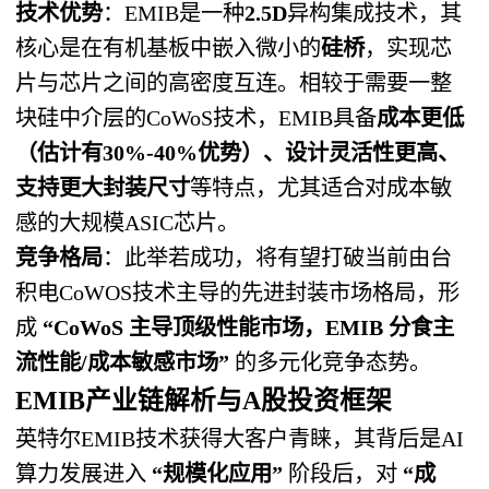
技术优势
：EMIB是一种
2.5D
异构集成技术，其
核心是在有机基板中嵌入微小的
硅桥
，实现芯
片与芯片之间的高密度互连。相较于需要一整
块硅中介层的CoWoS技术，EMIB具备
成本更低
（估计有30%-40%优势）、设计灵活性更高、
支持更大封装尺寸
等特点，尤其适合对成本敏
感的大规模ASIC芯片。
竞争格局
：此举若成功，将有望打破当前由台
积电CoWOS技术主导的先进封装市场格局，形
成
“CoWoS 主导顶级性能市场，EMIB 分食主
流性能/成本敏感市场”
​ 的多元化竞争态势。
EMIB产业链解析与A股投资框架
英特尔EMIB技术获得大客户青睐，其背后是AI
算力发展进入
“规模化应用”
​ 阶段后，对
“成