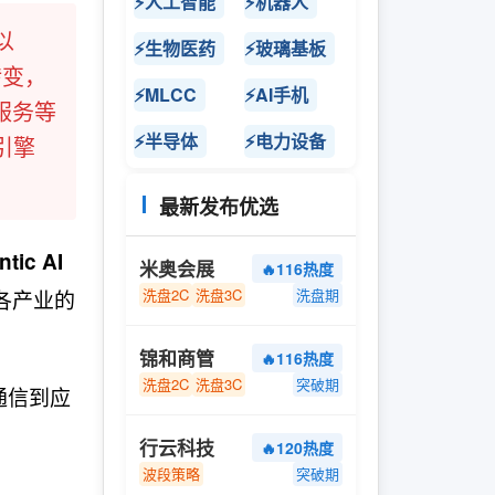
⚡人工智能
⚡机器人
以
⚡生物医药
⚡玻璃基板
转变，
⚡MLCC
⚡AI手机
服务等
⚡半导体
⚡电力设备
引擎
最新发布优选
tic AI
米奥会展
🔥116热度
各产业的
洗盘2C
洗盘3C
洗盘期
锦和商管
🔥116热度
洗盘2C
洗盘3C
突破期
通信到应
行云科技
🔥120热度
波段策略
突破期