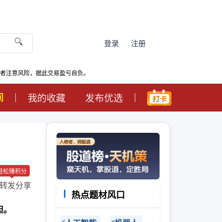
🔍
登录
注册
资者注意风险，据此交易盈亏自负。
间
我的收藏
发布优选
轻松赚积分
转发分享
热点题材风口
担。