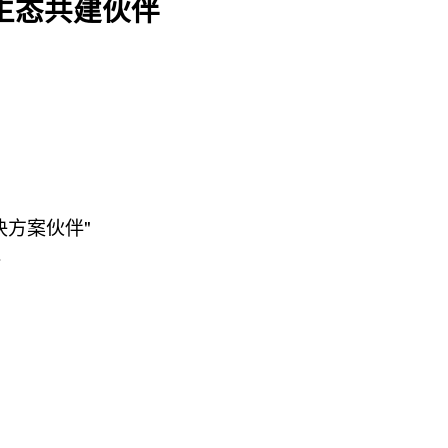
生态共建伙伴
决方案伙伴"
验