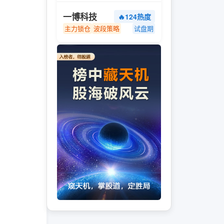
一博科技
🔥124热度
主力锁仓
波段策略
试盘期