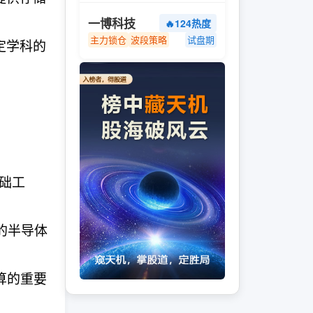
一博科技
🔥124热度
主力锁仓
波段策略
试盘期
定学科的
基础工
的半导体
算的重要