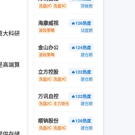
洗盘2C
洗盘3C
突破期
海康威视
🔥126热度
波段策略
试盘期
重大科研
金山办公
🔥124热度
。
波段策略
建仓期
是高端算
立方控股
🔥122热度
洗盘2C
洗盘3C
建仓期
万讯自控
🔥122热度
洗盘2C
主力锁仓
建仓期
顺钠股份
🔥128热度
洗盘2C
洗盘3C
建仓期
提供存储