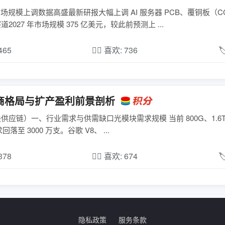
心市场规模上调数据高盛最新研报大幅上调 AI 服务器 PCB、覆铜板（C
027 年市场规模 375 亿美元，较此前预测上 ...
,465
❤️‍🔥 喜欢: 736

厂商格局与扩产盈利前景剖析
光模块供应链）一、行业需求与供需缺口光模块需求规模 当前 800G、1.6
求回落至 3000 万支。谷歌 V8、 ...
,378
❤️‍🔥 喜欢: 674

隐私政策
服务条款