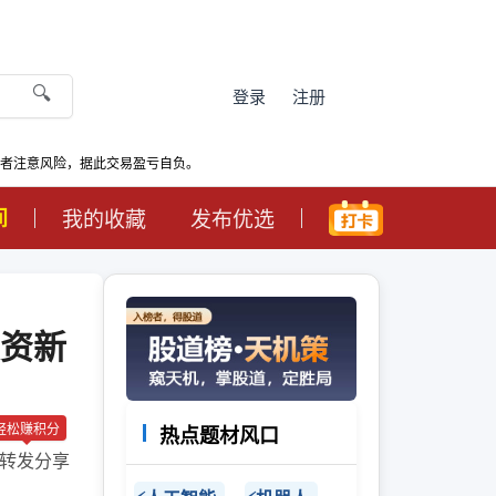
🔍
登录
注册
资者注意风险，据此交易盈亏自负。
间
我的收藏
发布优选
投资新
轻松赚积分
热点题材风口
转发分享