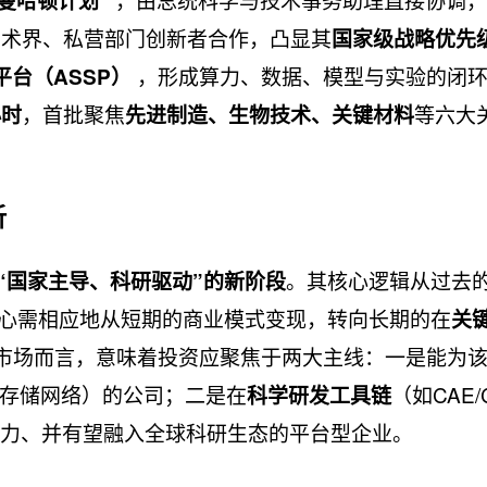
“曼哈顿计划”
学术界、私营部门创新者合作，凸显其
国家级战略优先
​ ，形成算力、数据、模型与实验的闭
平台（ASSP）
，首批聚焦
等六大
小时
先进制造、生物技术、关键材料
析
。其核心逻辑从过去的
“国家主导、科研驱动”的新阶段
资重心需相应地从短期的商业模式变现，转向长期的在
关
市场而言，意味着投资应聚焦于两大主线：一是能为
存储网络）的公司；二是在
（如CAE/
科学研发工具链
能力、并有望融入全球科研生态的平台型企业。