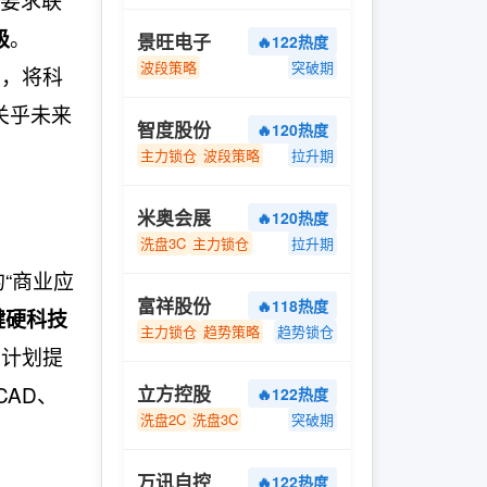
。
级
景旺电子
🔥122热度
波段策略
突破期
环，将科
关乎未来
智度股份
🔥120热度
主力锁仓
波段策略
拉升期
米奥会展
🔥120热度
洗盘3C
主力锁仓
拉升期
“商业应
富祥股份
🔥118热度
键硬科技
主力锁仓
趋势策略
趋势锁仓
该计划提
CAD、
立方控股
🔥122热度
洗盘2C
洗盘3C
突破期
万讯自控
🔥122热度