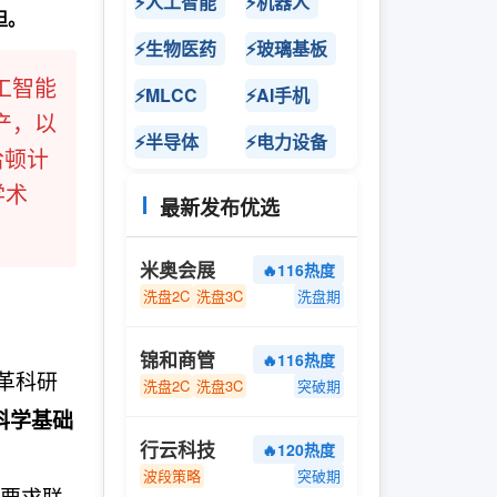
⚡人工智能
⚡机器人
担。
⚡生物医药
⚡玻璃基板
工智能
⚡MLCC
⚡AI手机
产，以
⚡半导体
⚡电力设备
哈顿计
学术
最新发布优选
米奥会展
🔥116热度
洗盘2C
洗盘3C
洗盘期
锦和商管
🔥116热度
变革科研
洗盘2C
洗盘3C
突破期
科学基础
行云科技
🔥120热度
波段策略
突破期
，要求联