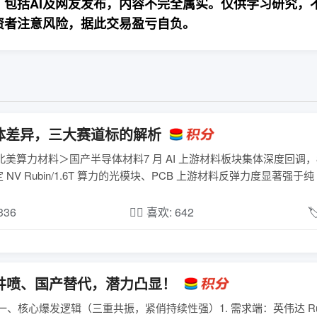
包括AI及网友发布，内容不完全属实。仅供学习研究，
资者注意风险，据此交易盈亏自负。
体差异，三大赛道标的解析
美算力材料＞国产半导体材料7 月 AI 上游材料板块集体深度回调，
ubin/1.6T 算力的光模块、PCB 上游材料反弹力度显著强于纯 ..
,336
❤️‍🔥 喜欢: 642

井喷、国产替代，潜力凸显！
、核心爆发逻辑（三重共振，紧俏持续性强）1. 需求端：英伟达 Rub