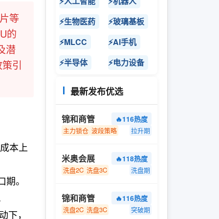
⚡人工智能
⚡机器人
芯片等
⚡生物医药
⚡玻璃基板
U的
⚡MLCC
⚡AI手机
及潜
⚡半导体
⚡电力设备
政策引
最新发布优选
锦和商管
🔥116热度
主力锁仓
波段策略
拉升期
成本上
米奥会展
🔥118热度
洗盘2C
洗盘3C
洗盘期
口期。
。
锦和商管
🔥116热度
洗盘2C
洗盘3C
突破期
驱动下，