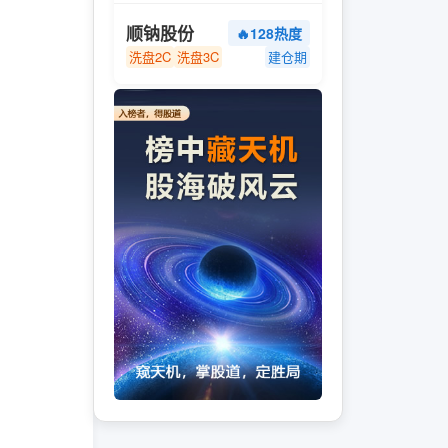
顺钠股份
🔥128热度
洗盘2C
洗盘3C
建仓期