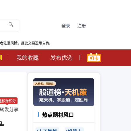
🔍
登录
注册
资者注意风险，据此交易盈亏自负。
间
我的收藏
发布优选
轻松赚积分
转发分享
热点题材风口
担。