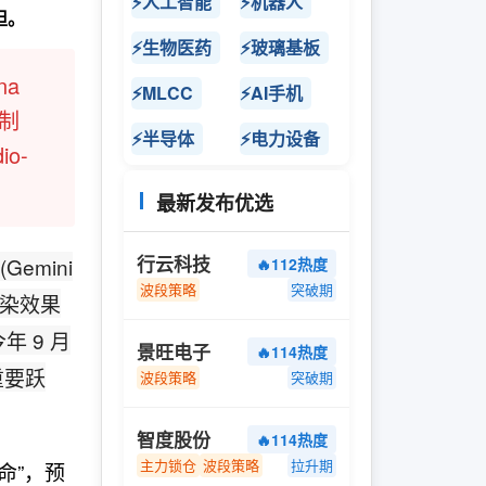
⚡人工智能
⚡机器人
担。
⚡生物医药
⚡玻璃基板
na
⚡MLCC
⚡AI手机
控制
⚡半导体
⚡电力设备
o-
最新发布优选
行云科技
emini
🔥112热度
波段策略
突破期
渲染效果
年 9 月
景旺电子
🔥114热度
重要跃
波段策略
突破期
智度股份
🔥114热度
主力锁仓
波段策略
拉升期
命”，预