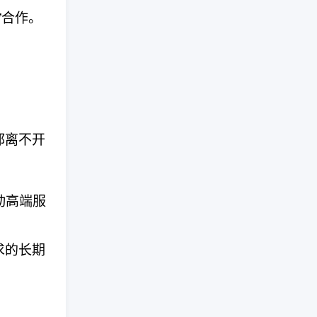
”合作。
都离不开
动高端服
求的长期