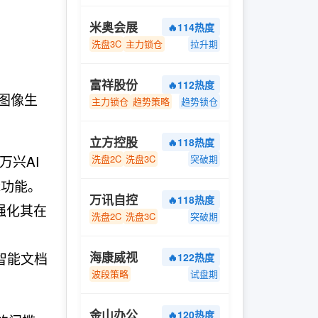
米奥会展
🔥114热度
洗盘3C
主力锁仓
拉升期
富祥股份
🔥112热度
I图像生
主力锁仓
趋势策略
趋势锁仓
立方控股
🔥118热度
万兴AI
洗盘2C
洗盘3C
突破期
辑功能。
万讯自控
🔥118热度
强化其在
洗盘2C
洗盘3C
突破期
智能文档
海康威视
🔥122热度
波段策略
试盘期
金山办公
🔥120热度