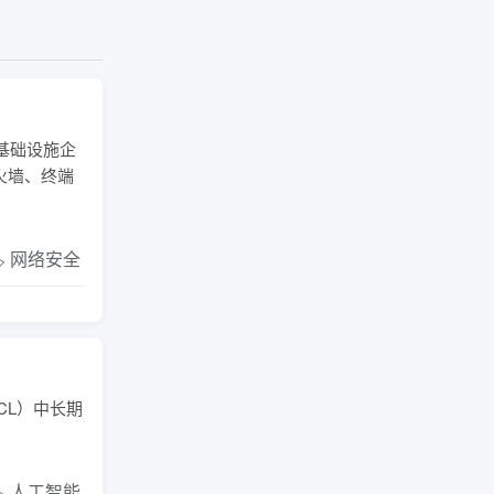
基础设施企
火墙、终端
️ 网络安全
CL）中长期
️ 人工智能