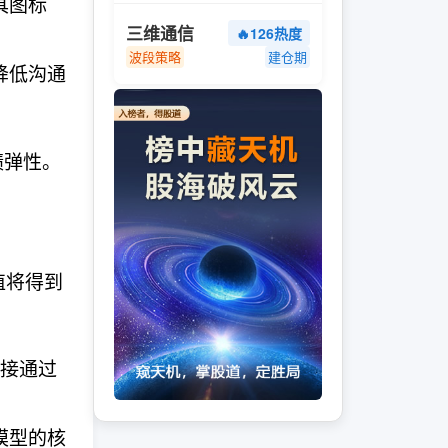
具图标
三维通信
🔥126热度
波段策略
建仓期
降低沟通
绩弹性。
值将得到
直接通过
模型的核