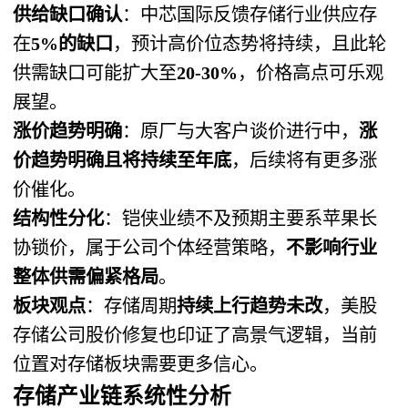
供给缺口确认
：中芯国际反馈存储行业供应存
在
5%的缺口
，预计高价位态势将持续，且此轮
供需缺口可能扩大至
20-30%
，价格高点可乐观
展望。
涨价趋势明确
：原厂与大客户谈价进行中，
涨
价趋势明确且将持续至年底
，后续将有更多涨
价催化。
结构性分化
：铠侠业绩不及预期主要系苹果长
协锁价，属于公司个体经营策略，
不影响行业
整体供需偏紧格局
。
板块观点
：存储周期
持续上行趋势未改
，美股
存储公司股价修复也印证了高景气逻辑，当前
位置对存储板块需要更多信心。
存储产业链系统性分析