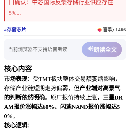
口确认：中芯国际反馈存储行业供应存在
5%...
#存储芯片
喜欢: 1466
🔊
当前浏览器不支持语音朗读
朗读全文
核心内容
市场表现
：受TMT板块整体交易额萎缩影响，
存储产业链短期走势偏弱，但
产业端对高景气
的判断依然明确
。原厂报价持续上涨，
三星DR
AM报价涨幅达60%、闪迪NAND报价涨幅达5
0%
。
核心逻辑
：