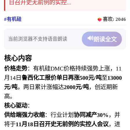
日召开史无前例的实控...
#有机硅
喜欢: 2046
🔊
当前浏览器不支持语音朗读
朗读全文
核心内容
价格走势
：有机硅DMC价格持续强势上涨，11
月14日
鲁西化工报价单日再涨500元/吨
至
13000
元/吨
，两日累计涨幅达
2000元/吨
，创近期新
高。
核心驱动
：
供给端强力收缩
：行业计划
协同减产30%
，并
将于
11月18日召开史无前例的实控人会议
，进