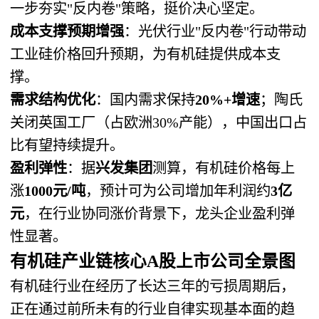
一步夯实"反内卷"策略，挺价决心坚定。
成本支撑预期增强
：光伏行业"反内卷"行动带动
工业硅价格回升预期，为有机硅提供成本支
撑。
需求结构优化
：国内需求保持
20%+增速
；陶氏
关闭英国工厂（占欧洲30%产能），中国出口占
比有望持续提升。
盈利弹性
：据
兴发集团
测算，有机硅价格每上
涨
1000元/吨
，预计可为公司增加年利润约
3亿
元
，在行业协同涨价背景下，龙头企业盈利弹
性显著。
有机硅产业链核心A股上市公司全景图
有机硅行业在经历了长达三年的亏损周期后，
正在通过前所未有的行业自律实现基本面的趋