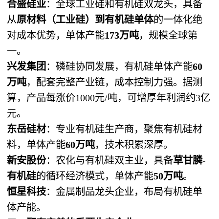
合盛硅业
：全球工业硅和有机硅双龙头，具备
从
原材料（工业硅）到有机硅单体
的一体化绝
对成本优势，单体产能
173万吨
，规模全球第
一。
兴发集团
：磷硅协同发展，有机硅单体产能
60
万吨
，配套完整产业链，成本控制力强。据测
算，产品每涨价1000元/吨，可增厚年利润约3亿
元。
东岳硅材
：专业有机硅生产商，聚焦有机硅材
料，单体产能
60万吨
，技术积累深厚。
新安股份
：农化与有机硅双主业，具备
草甘膦-
有机硅
的循环经济模式，单体产能
50万吨
。
恒星科技
：金属制品龙头企业，布局有机硅单
体产能。