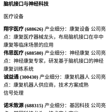
脑机接口与神经科技
​医疗设备​
翔宇医疗 (688626)​
​ 产业细分：康复设备 公司亮
点：康复医疗器械龙头，布局脑机接口在卒中
康复等临床场景的应用
伟思医疗 (688580)​
​ 产业细分：神经康复 公司亮
点：神经康复专家，研发基于脑机接口的神经
康复训练系统
诚益通 (300430)​
​ 产业细分：康复机器人 公司亮
点：康复机器人供应商，技术方案成熟
信号处理​
诺禾致源 (688315)​
​ 产业细分：基因科技 公司亮