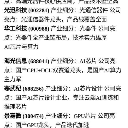
点：高端光器件核心供应商，产品技术壁垒高
光迅科技 (002281)​
​ 产业细分：光通信器件 公司
亮点：光通信器件龙头，产品线覆盖全面
华工科技 (000988)​
​ 产业细分：光器件 公司亮
点：光器件全产业链布局，技术实力雄厚
​AI芯片与算力​
海光信息 (688041)​
​ 产业细分：AI芯片 公司亮
点：国产CPU+DCU双赛道龙头，是国产AI算力
主力军
寒武纪 (688256)​
​ 产业细分：AI芯片设计 公司亮
点：国产AI芯片设计企业，专注云端AI训练和
推理芯片
景嘉微 (300474)​
​ 产业细分：GPU芯片 公司亮
点：国产GPU龙头，产品迭代加速