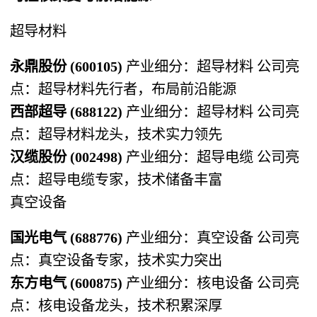
​超导材料​
永鼎股份 (600105)​
​ 产业细分：超导材料 公司亮
点：超导材料先行者，布局前沿能源
西部超导 (688122)​
​ 产业细分：超导材料 公司亮
点：超导材料龙头，技术实力领先
汉缆股份 (002498)​
​ 产业细分：超导电缆 公司亮
点：超导电缆专家，技术储备丰富
​真空设备​
国光电气 (688776)​
​ 产业细分：真空设备 公司亮
点：真空设备专家，技术实力突出
东方电气 (600875)​
​ 产业细分：核电设备 公司亮
点：核电设备龙头，技术积累深厚