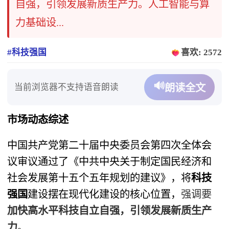
自强，引领发展新质生产力。​人工智能与算
力基础设...
#科技强国
喜欢: 2572
🔊
当前浏览器不支持语音朗读
朗读全文
市场动态综述
中国共产党第二十届中央委员会第四次全体会
议审议通过了《中共中央关于制定国民经济和
社会发展第十五个五年规划的建议》，将
科技
强国
建设摆在现代化建设的核心位置，
强调要
加快高水平科技自立自强，引领发展新质生产
力
。