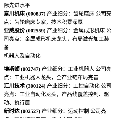
际先进水平
秦川机床 (000837)​
​ 产业细分：齿轮磨床 公司亮
点：齿轮磨床专家，技术积累深厚
亚威股份 (002559)​
​ 产业细分：金属成形机床 公
司亮点：金属成形机床龙头，布局激光加工装
备
机器人及自动化​
埃斯顿 (002747)​
​ 产业细分：工业机器人 公司亮
点：工业机器人龙头，全产业链布局完善
汇川技术 (300124)​
​ 产业细分：工控自动化 公司
亮点：工业自动化龙头，产品线覆盖控制、驱
动、执行层
新时达 (002527)​
​ 产业细分：运动控制 公司亮