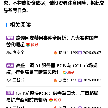
究，不构成投资依据，请投资者注意风险，据此交
易盈亏自负。
相关阅读
路透网安禁用事件全解析：八大赛道国产
赛道
替代崛起
#网络安全
热度：1399
2026-08-07
高盛上调 AI 服务器 PCB 与 CCL 市场规
赛道
模，行业高景气暗藏风险！
#人工智能
热度：1421
2026-08-07
1.6T光模块PCB：供需缺口大，厂商格局
赛道
与扩产盈利前景剖析
#人工智能
热度：1351
2026-08-07