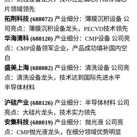
片领域领先
拓荆科技 (688072)​
​ 产业细分：薄膜沉积设备 公
司亮点：薄膜沉积设备龙头，PECVD技术领先
华海清科 (688120)​
​ 产业细分：CMP设备 公司亮
点：CMP设备领军企业，产品成功填补国内空
白
盛美上海 (688082)​
​ 产业细分：清洗设备 公司亮
点：清洗设备龙头，技术达到国际先进水平
半导体材料​
沪硅产业 (688126)​
​ 产业细分：半导体材料 公司
亮点：大硅片龙头，技术实力领先
安集科技 (688019)​
​ 产业细分：抛光液 公司亮
点：CMP抛光液龙头，在细分领域优势明显