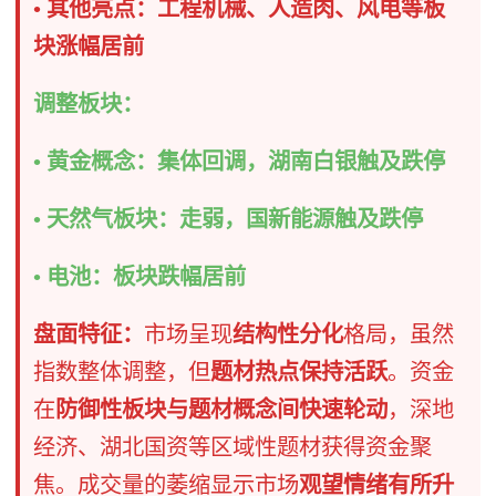
• ​其他亮点​：工程机械、人造肉、风电等板
块涨幅居前
调整板块：
• ​黄金概念​：集体回调，湖南白银触及跌停
• ​天然气板块​：走弱，国新能源触及跌停
• ​电池​：板块跌幅居前
盘面特征：
市场呈现
结构性分化
格局，虽然
指数整体调整，但
题材热点保持活跃
。资金
在
防御性板块与题材概念间快速轮动
，深地
经济、湖北国资等区域性题材获得资金聚
焦。成交量的萎缩显示市场
观望情绪有所升