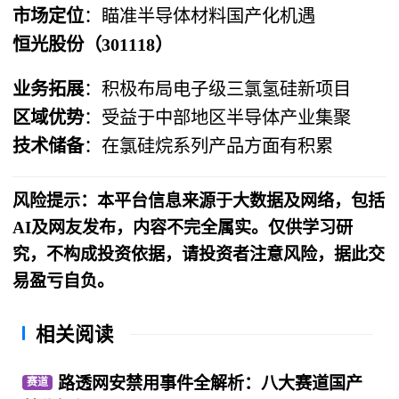
市场定位
​：瞄准半导体材料国产化机遇
恒光股份（301118）​
业务拓展
​：积极布局电子级三氯氢硅新项目
区域优势
​：受益于中部地区半导体产业集聚
技术储备
​：在氯硅烷系列产品方面有积累
风险提示：本平台信息来源于大数据及网络，包括
AI及网友发布，内容不完全属实。仅供学习研
究，不构成投资依据，请投资者注意风险，据此交
易盈亏自负。
相关阅读
路透网安禁用事件全解析：八大赛道国产
赛道