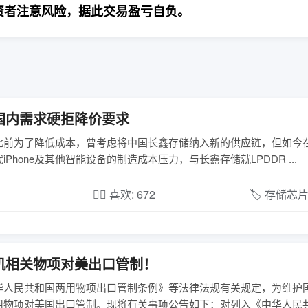
资者注意风险，据此交易盈亏自负。
国内需求硬拒降价要求
报道，苹果此前为了降低成本，曾考虑将中国长鑫存储纳入新的供应链，但如
one及其他智能设备的制造成本压力，与长鑫存储就LPDDR ...
❤️‍🔥 喜欢: 672
🏷️ 存储芯
机相关物项对美出口管制！
华人民共和国两用物项出口管制条例》等法律法规有关规定，为维护
用物项对美国出口管制。现将有关事项公告如下：对列入《中华人民