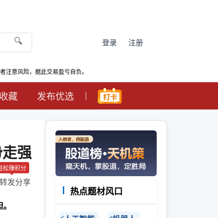
🔍
登录
注册
资者注意风险，据此交易盈亏自负。
收藏
发布优选
势走强
轻松赚积分
转发分享
热点题材风口
担。