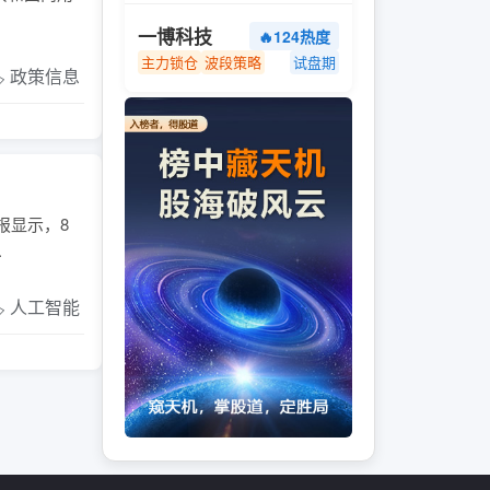
一博科技
🔥124热度
主力锁仓
波段策略
试盘期
️ 政策信息
报显示，8
.
️ 人工智能