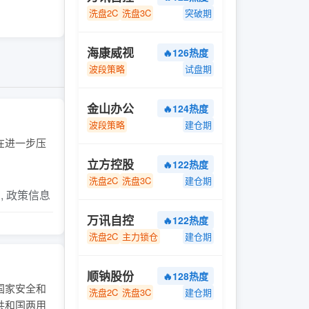
洗盘2C
洗盘3C
突破期
海康威视
🔥126热度
波段策略
试盘期
金山办公
🔥124热度
波段策略
建仓期
今在进一步压
立方控股
🔥122热度
洗盘2C
洗盘3C
建仓期
片, 政策信息
万讯自控
🔥122热度
洗盘2C
主力锁仓
建仓期
顺钠股份
🔥128热度
国家安全和
洗盘2C
洗盘3C
建仓期
共和国两用