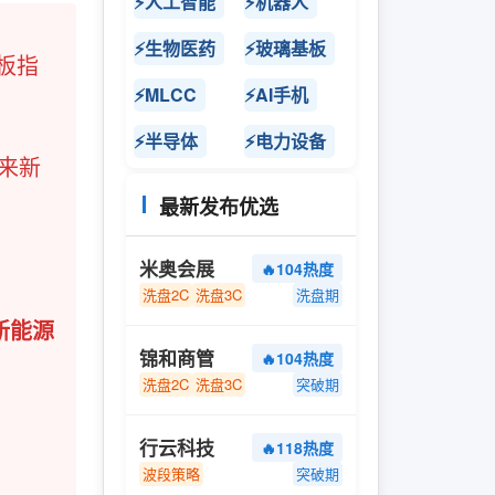
⚡人工智能
⚡机器人
⚡生物医药
⚡玻璃基板
板指
⚡MLCC
⚡AI手机
⚡半导体
⚡电力设备
以来新
最新发布优选
米奥会展
🔥104热度
洗盘2C
洗盘3C
洗盘期
新能源
锦和商管
🔥104热度
洗盘2C
洗盘3C
突破期
行云科技
🔥118热度
波段策略
突破期