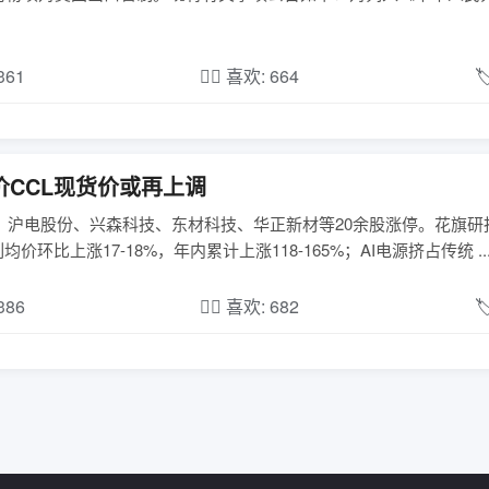
,361
❤️‍🔥 喜欢: 664

价CCL现货价或再上调
；沪电股份、兴森科技、东材科技、华正新材等20余股涨停。花旗研
均价环比上涨17-18%，年内累计上涨118-165%；AI电源挤占传统 ..
,386
❤️‍🔥 喜欢: 682
