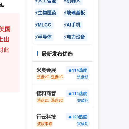
⚡人工智能
⚡机器人
担。
⚡生物医药
⚡玻璃基板
⚡MLCC
⚡AI手机
美国
⚡半导体
⚡电力设备
土出
对此
最新发布优选
米奥会展
🔥114热度
洗盘2C
洗盘3C
洗盘期
锦和商管
🔥114热度
洗盘2C
洗盘3C
突破期
行云科技
🔥120热度
波段策略
突破期