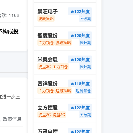
景旺电子
🔥122热度
 喜欢: 1162
波段策略
突破期
不构成投
智度股份
🔥120热度
主力锁仓
波段策略
拉升期
米奥会展
🔥120热度
洗盘3C
主力锁仓
拉升期
富祥股份
🔥118热度
主力锁仓
趋势策略
趋势锁仓
今在进一步压
立方控股
🔥122热度
洗盘2C
洗盘3C
突破期
片, 政策信息
万讯自控
🔥122热度