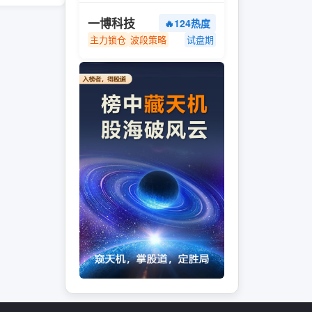
一博科技
🔥124热度
主力锁仓
波段策略
试盘期