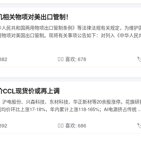
机相关物项对美出口管制！
华人民共和国两用物项出口管制条例》等法律法规有关规定，为维护
用物项对美国出口管制。现将有关事项公告如下：对列入《中华人民
,382
❤️‍🔥 喜欢: 678

价CCL现货价或再上调
；沪电股份、兴森科技、东材科技、华正新材等20余股涨停。花旗研
均价环比上涨17-18%，年内累计上涨118-165%；AI电源挤占传统 ..
,392
❤️‍🔥 喜欢: 686
