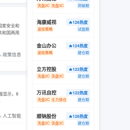
洗盘2C
洗盘3C
突破期
海康威视
🔥126热度
国家安全和
波段策略
试盘期
共和国两用
金山办公
🔥124热度
波段策略
建仓期
️ 政策信息
立方控股
🔥122热度
洗盘2C
洗盘3C
建仓期
万讯自控
🔥122热度
报显示，8
洗盘2C
主力锁仓
建仓期
.
️ 人工智能
顺钠股份
🔥128热度
洗盘2C
洗盘3C
建仓期