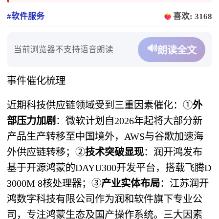
#软件服务
喜欢: 3168
🔊
当前浏览器不支持语音朗读
朗读全文
事件催化梳理
近期科技供应链领域受到三重因素催化：①
外
部压力加剧
​：微软计划自2026年起将大部分新
产品生产转移至中国境外，AWS与谷歌加速海
外供应链转移；②
技术突破显现
​：润开鸿发布
基于开源鸿蒙的DAYU300开发平台，搭载飞腾D
3000M 8核处理器；③
产业实体布局
​：江苏润开
鸿数字科技有限公司作为润和软件旗下专业公
司，专注鸿蒙生态及国产操作系统。三大因素