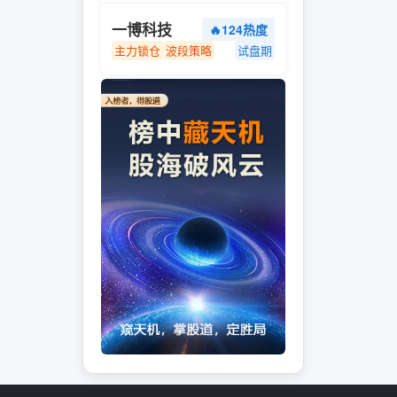
一博科技
🔥124热度
主力锁仓
波段策略
试盘期