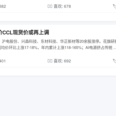
,382
❤️‍🔥 喜欢: 678

价CCL现货价或再上调
；沪电股份、兴森科技、东材科技、华正新材等20余股涨停。花旗研
均价环比上涨17-18%，年内累计上涨118-165%；AI电源挤占传统 ..
,401
❤️‍🔥 喜欢: 692
