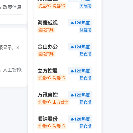
洗盘2C
洗盘3C
突破期
️ 政策信息
海康威视
🔥126热度
波段策略
试盘期
金山办公
🔥124热度
报显示，8
波段策略
建仓期
.
️ 人工智能
立方控股
🔥122热度
洗盘2C
洗盘3C
建仓期
万讯自控
🔥122热度
洗盘2C
主力锁仓
建仓期
顺钠股份
🔥128热度
洗盘2C
洗盘3C
建仓期