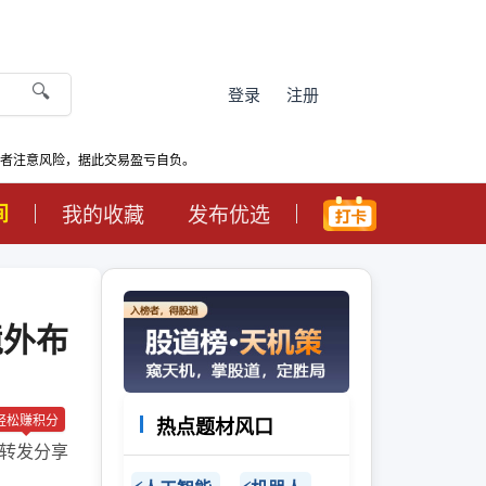
🔍
登录
注册
资者注意风险，据此交易盈亏自负。
间
我的收藏
发布优选
境外布
轻松赚积分
热点题材风口
转发分享