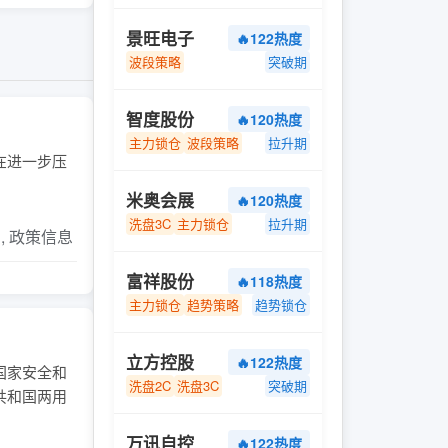
景旺电子
🔥122热度
波段策略
突破期
智度股份
🔥120热度
主力锁仓
波段策略
拉升期
今在进一步压
米奥会展
🔥120热度
洗盘3C
主力锁仓
拉升期
片, 政策信息
富祥股份
🔥118热度
主力锁仓
趋势策略
趋势锁仓
立方控股
🔥122热度
国家安全和
洗盘2C
洗盘3C
突破期
共和国两用
万讯自控
🔥122热度