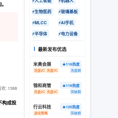
⚡人工智能
⚡机器人
担。
⚡生物医药
⚡玻璃基板
⚡MLCC
⚡AI手机
⚡半导体
⚡电力设备
最新发布优选
米奥会展
🔥116热度
洗盘2C
洗盘3C
洗盘期
锦和商管
🔥116热度
 喜欢: 1388
洗盘2C
洗盘3C
突破期
不构成投
行云科技
🔥120热度
波段策略
突破期