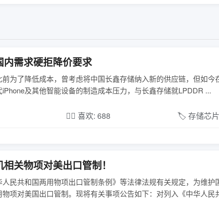
国内需求硬拒降价要求
报道，苹果此前为了降低成本，曾考虑将中国长鑫存储纳入新的供应链，但如
one及其他智能设备的制造成本压力，与长鑫存储就LPDDR ...
❤️‍🔥 喜欢: 688
🏷️ 存储芯
机相关物项对美出口管制！
华人民共和国两用物项出口管制条例》等法律法规有关规定，为维护
用物项对美国出口管制。现将有关事项公告如下：对列入《中华人民