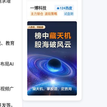
需求增
一博科技
🔥124热度
主力锁仓
波段策略
试盘期
。
戏、教育
布局AI
。
其视频广
开发等。