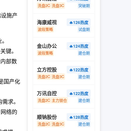
洗盘2C
洗盘3C
突破期
础设施产
海康威视
🔥126热度
波段策略
试盘期
业。
金山办公
🔥124热度
色关键。
波段策略
建仓期
心内部数
立方控股
🔥122热度
洗盘2C
洗盘3C
建仓期
是国产化
万讯自控
🔥122热度
购需求。
洗盘2C
主力锁仓
建仓期
力网络的
顺钠股份
🔥128热度
洗盘2C
洗盘3C
建仓期