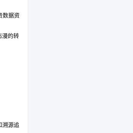
贵数据资
态漫的转
。
。
和溯源追