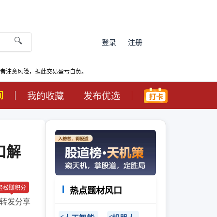
🔍
登录
注册
资者注意风险，据此交易盈亏自负。
间
我的收藏
发布优选
口解
轻松赚积分
热点题材风口
转发分享