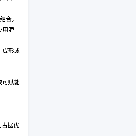
。
成结合。
应用潜
生成形成
。
成可赋能
司占据优