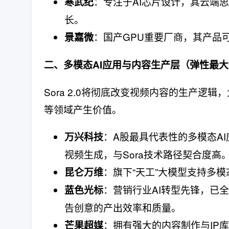
​：专注于AI芯片设计，其云端
寒武纪
长。
​：国产GPU重要厂商，其产
景嘉微
二、多模态AI应用与内容生产层（弹性最大
Sora 2.0将彻底改变视频内容的生产
等领域产生价值。
​：A股最具代表性的多模态A
万兴科技
视频生成，与Sora技术路径契合度高
​：旗下“天工”大模型支持
昆仑万维
​：营销行业AI转型先锋，已
蓝色光标
告创意的产出效率和质量。
​：拥有强大的内容制作与I
芒果超媒