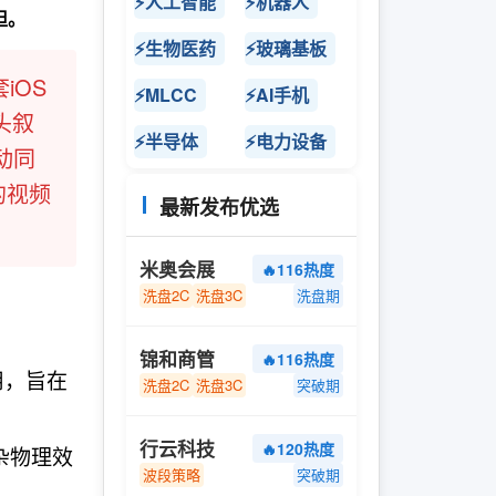
⚡人工智能
⚡机器人
担。
⚡生物医药
⚡玻璃基板
iOS
⚡MLCC
⚡AI手机
头叙
⚡半导体
⚡电力设备
动同
的视频
最新发布优选
米奥会展
🔥116热度
洗盘2C
洗盘3C
洗盘期
锦和商管
🔥116热度
应用，旨在
洗盘2C
洗盘3C
突破期
行云科技
🔥120热度
杂物理效
波段策略
突破期