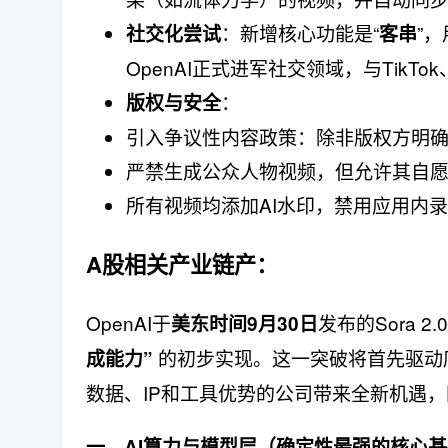
​：新增核心功能是“
”
社交化尝试
客串
OpenAI正式进军社交领域，与TikTok
​：
版权与安全
引入争议性内容政策：除非版权方明
严禁生成公众人物视频，但允许其自愿
所有视频均添加AI水印，禁用应用内
A股相关产业链产：
OpenAI于
发布的Sora
美东时间9月30日
​ 的初步实现。这一突破将首先驱
成能力”​
数据、IP和工具优势的公司带来全新机遇
一、AI算力与模型层（确定性最强的核心基