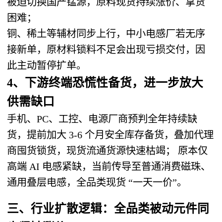
被迫切换国产锰源，原料现货持续涨价、拿货
困难；
铜、稀土等辅材同步上行，中小电感厂若无序
接新单，原材料锁料不足会出现亏损交付，因
此主动暂停扩单。
4、下游终端恐慌性备货，进一步放大
供需缺口
手机、PC、工控、电源厂商预判全年持续缺
货，提前加大 3-6 个月安全库存备货，叠加代理
商囤货锁货，现货流通货源快速枯竭； 原本仅
高端 AI 电感紧缺，当前传导至普通消费磁珠、
通用叠层电感，全品类现货 “一天一价”。
三、行业扩散逻辑：
全品类被动元件同