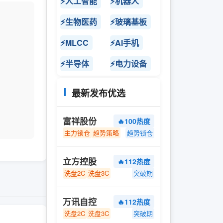
⚡人工智能
⚡机器人
⚡生物医药
⚡玻璃基板
⚡MLCC
⚡AI手机
⚡半导体
⚡电力设备
最新发布优选
富祥股份
🔥100热度
主力锁仓
趋势策略
趋势锁仓
立方控股
🔥112热度
洗盘2C
洗盘3C
突破期
万讯自控
🔥112热度
洗盘2C
洗盘3C
突破期