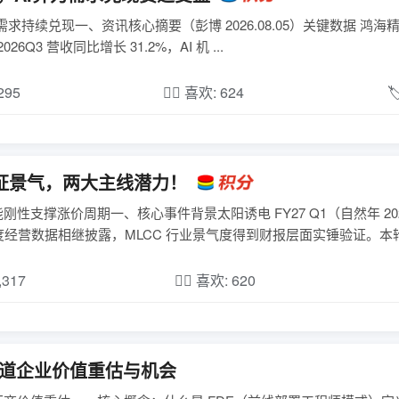
需求持续兑现一、资讯核心摘要（彭博 2026.08.05）关键数据 鸿海精
Q3 营收同比增长 31.2%，AI 机 ...
,295
❤️‍🔥 喜欢: 624

 验证景气，两大主线潜力！
刚性支撑涨价周期一、核心事件背景太阳诱电 FY27 Q1（自然年 20
营数据相继披露，MLCC 行业景气度得到财报层面实锤验证。本轮行情
,317
❤️‍🔥 喜欢: 620
多赛道企业价值重估与机会