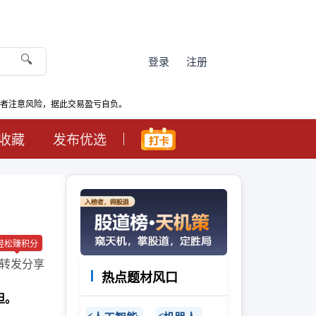
🔍
登录
注册
资者注意风险，据此交易盈亏自负。
收藏
发布优选
轻松赚积分
转发分享
热点题材风口
担。