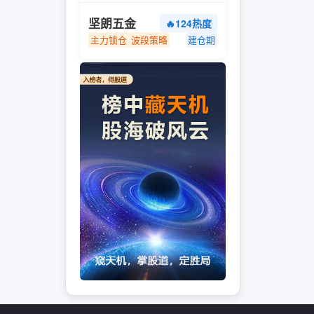
坚朗五金
🔥124热度
主力锁仓
波段策略
建仓期