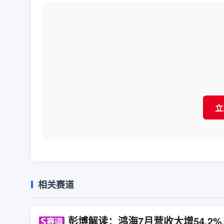
立
相关赛道
彭博解读：鸿海7月营收大增54.2