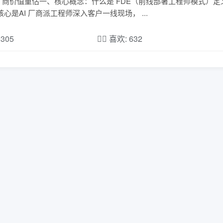
应用厂商价值重估一、核心概念：什么是 FDE（前线部署工程师模式）定
工程师），核心是AI 厂商派工程师深入客户一线现场， ...
,305
❤️‍🔥 喜欢: 632