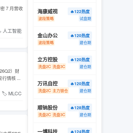
密 7 月营收
海康威视
🔥122热度
波段策略
试盘期
️ 人工智能
金山办公
🔥120热度
波段策略
建仓期
立方控股
🔥120热度
洗盘2C
洗盘3C
建仓期
26Q2）财
核 ...
万讯自控
🔥120热度
洗盘2C
主力锁仓
建仓期
🏷️ MLCC
顺钠股份
🔥128热度
洗盘2C
洗盘3C
建仓期
一博科技
🔥124热度