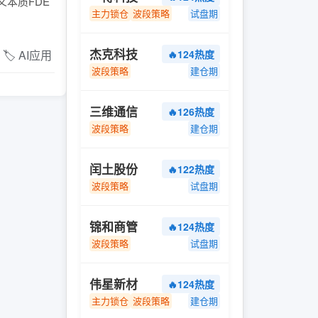
义本质FDE
主力锁仓
波段策略
试盘期
杰克科技
🏷️ AI应用
🔥124热度
波段策略
建仓期
三维通信
🔥126热度
波段策略
建仓期
闰土股份
🔥122热度
波段策略
试盘期
锦和商管
🔥124热度
波段策略
试盘期
伟星新材
🔥124热度
主力锁仓
波段策略
建仓期