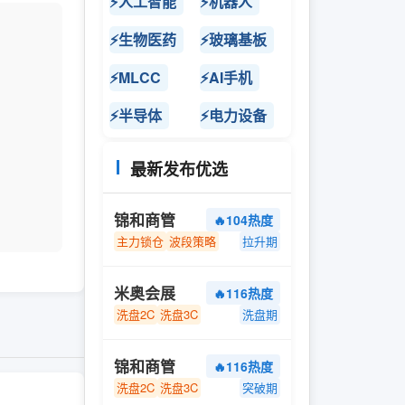
⚡人工智能
⚡机器人
⚡生物医药
⚡玻璃基板
⚡MLCC
⚡AI手机
⚡半导体
⚡电力设备
最新发布优选
锦和商管
🔥104热度
主力锁仓
波段策略
拉升期
米奥会展
🔥116热度
洗盘2C
洗盘3C
洗盘期
锦和商管
🔥116热度
洗盘2C
洗盘3C
突破期