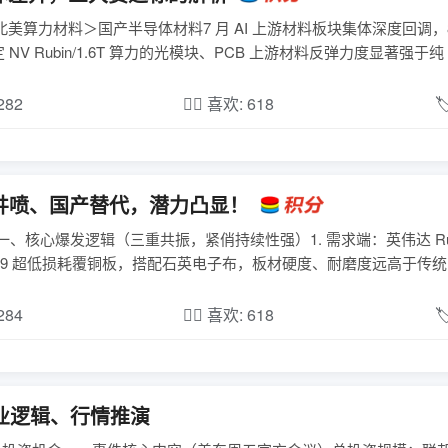
美算力材料＞国产半导体材料7 月 AI 上游材料板块集体深度回调，
ubin/1.6T 算力的光模块、PCB 上游材料反弹力度显著强于纯 ..
,282
❤️‍🔥 喜欢: 618

井喷、国产替代，潜力凸显！
、核心爆发逻辑（三重共振，紧俏持续性强）1. 需求端：英伟达 Rub
9 超低损耗覆铜板，搭配石英电子布，板材硬度、耐磨度远高于传统 FR4
,284
❤️‍🔥 喜欢: 618

业逻辑、行情推演