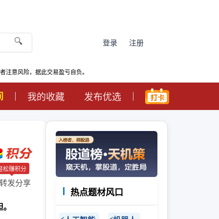
🔍
登录
注册
资者注意风险，据此交易盈亏自负。
间
我的收藏
发布优选
轻松赚积分
转发分享
热点题材风口
担。