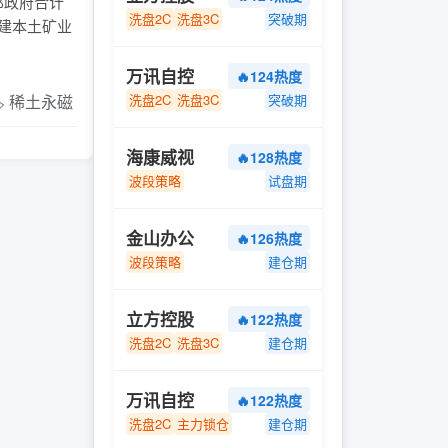
邦政府合计
洗盘2C
洗盘3C
突破期
建本土矿业
万讯自控
🔥124热度
️ 稀土永磁
洗盘2C
洗盘3C
突破期
海康威视
🔥128热度
波段策略
试盘期
金山办公
🔥126热度
波段策略
建仓期
立方控股
🔥122热度
洗盘2C
洗盘3C
建仓期
万讯自控
🔥122热度
洗盘2C
主力锁仓
建仓期