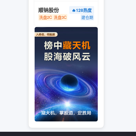
顺钠股份
🔥128热度
洗盘2C
洗盘3C
建仓期