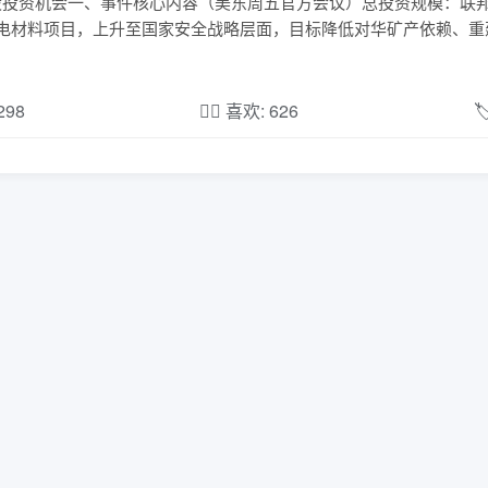
+ A 股投资机会一、事件核心内容（美东周五官方会议）总投资规模：联
锂电材料项目，上升至国家安全战略层面，目标降低对华矿产依赖、重
,298
❤️‍🔥 喜欢: 626
