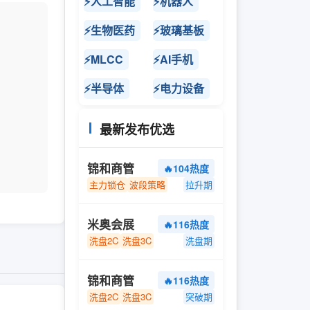
⚡人工智能
⚡机器人
⚡生物医药
⚡玻璃基板
⚡MLCC
⚡AI手机
⚡半导体
⚡电力设备
最新发布优选
锦和商管
🔥104热度
主力锁仓
波段策略
拉升期
米奥会展
🔥116热度
洗盘2C
洗盘3C
洗盘期
锦和商管
🔥116热度
洗盘2C
洗盘3C
突破期