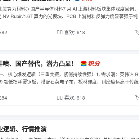
美算力材料＞国产半导体材料7 月 AI 上游材料板块集体深度回调，
ubin/1.6T 算力的光模块、PCB 上游材料反弹力度显著强于纯 ..
,282
❤️‍🔥 喜欢: 618

井喷、国产替代，潜力凸显！
、核心爆发逻辑（三重共振，紧俏持续性强）1. 需求端：英伟达 Rub
9 超低损耗覆铜板，搭配石英电子布，板材硬度、耐磨度远高于传统 FR4
,284
❤️‍🔥 喜欢: 618

业逻辑、行情推演