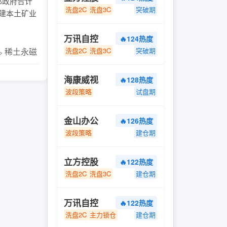
邦政府合计
洗盘2C
洗盘3C
突破期
建本土矿业
万讯自控
🔥124热度
️ 稀土永磁
洗盘2C
洗盘3C
突破期
海康威视
🔥128热度
波段策略
试盘期
金山办公
🔥126热度
波段策略
建仓期
立方控股
🔥122热度
洗盘2C
洗盘3C
建仓期
万讯自控
🔥122热度
洗盘2C
主力锁仓
建仓期