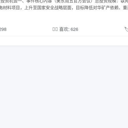
+ A 股投资机会一、事件核心内容（美东周五官方会议）总投资规模：联
锂电材料项目，上升至国家安全战略层面，目标降低对华矿产依赖、重
,298
❤️‍🔥 喜欢: 626
