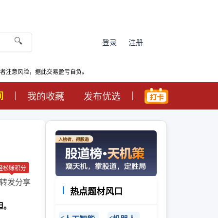
🔍
登录
注册
资者注意风险，据此交易盈亏自负。
间
我的收藏
发布优选
轻松赚积分
转发分享
热点题材风口
担。