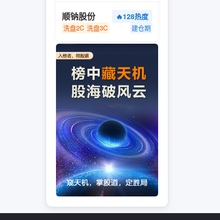
顺钠股份
🔥128热度
洗盘2C
洗盘3C
建仓期