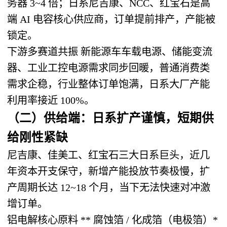
务器 3~4 倍；日系尼吉康、NCC、红宝石是高
端 AI 电容核心供应商，订单提前排产，产能被
锁定。
下游多赛道共振
新能源车车载电源、储能变流
器、工业工控电源需求同步回暖，普通消费类
需求企稳，行业整体订单饱满，日系大厂产能
利用率接近 100%。
（二）供给端：
日系扩产谨慎，短期供
给刚性紧缺
尼吉康、佳美工、红宝石三大日系巨头，近几
年资本开支保守，新增产能投放节奏极慢，扩
产周期长达 12~18 个月，当下无法快速对冲激
增订单。
铝电解核心原料 ** 腐蚀箔 / 化成箔（电极箔）*