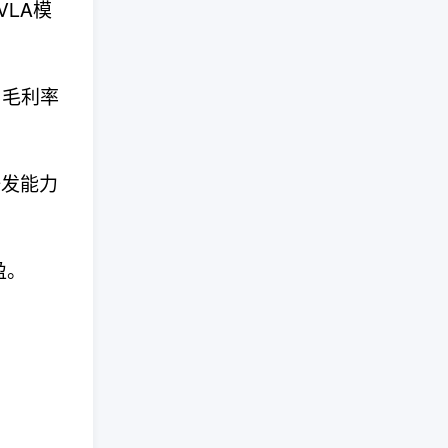
VLA模
，毛利率
研发能力
盈。