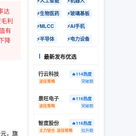
⚡人工智能
⚡机器人
率达
⚡生物医药
⚡玻璃基板
型毛利
⚡MLCC
⚡AI手机
估值有
⚡半导体
⚡电力设备
下降
最新发布优选
行云科技
🔥114热度
波段策略
突破期
景旺电子
🔥116热度
波段策略
突破期
智度股份
🔥116热度
主力锁仓
波段策略
拉升期
美元，旗