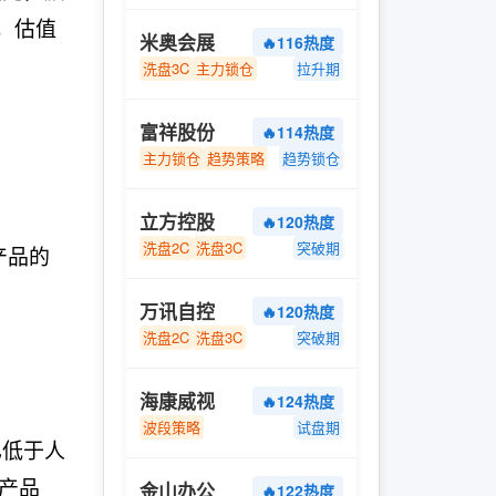
，估值
米奥会展
🔥116热度
洗盘3C
主力锁仓
拉升期
富祥股份
🔥114热度
主力锁仓
趋势策略
趋势锁仓
立方控股
🔥120热度
洗盘2C
洗盘3C
突破期
产品的
万讯自控
🔥120热度
洗盘2C
洗盘3C
突破期
海康威视
🔥124热度
波段策略
试盘期
已低于人
台产品
金山办公
🔥122热度