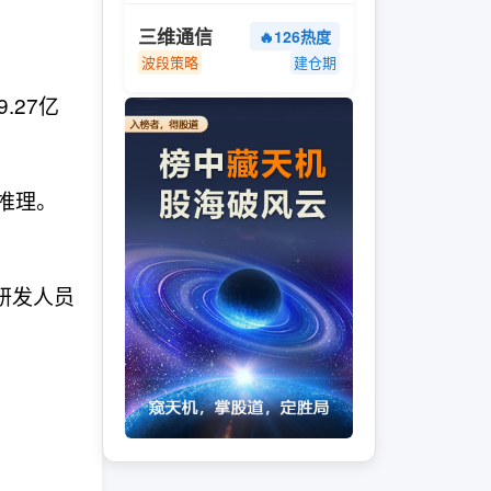
三维通信
🔥126热度
波段策略
建仓期
.27亿
地推理。
，研发人员