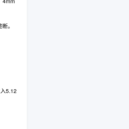
4mm
垄断。
5.12