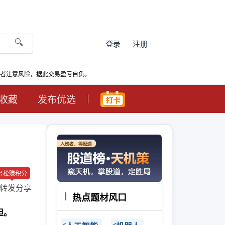
🔍
登录
注册
资者注意风险，据此交易盈亏自负。
收藏
发布优选
轻松赚积分
转发分享
热点题材风口
担。