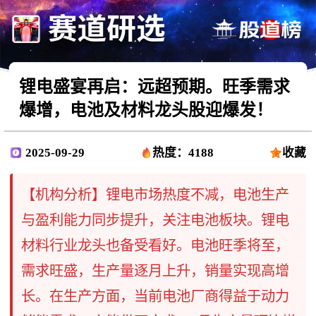
锂电盛宴再启：远超预期。旺季需求
爆增，电池及材料龙头股迎爆发！
2025-09-29
热度：4188
收藏
【机构分析】锂电市场热度不减，电池生产
与盈利能力同步提升，关注电池板块。锂电
材料行业龙头也备受看好。电池旺季将至，
需求旺盛，生产量逐月上升，销量实现高增
长。在生产方面，当前电池厂商得益于动力