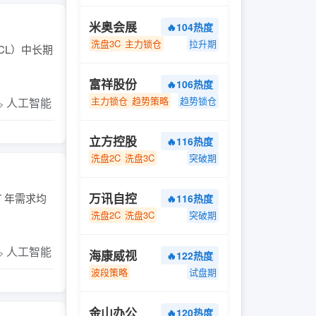
米奥会展
🔥104热度
洗盘3C
主力锁仓
拉升期
CL）中长期
富祥股份
🔥106热度
主力锁仓
趋势策略
趋势锁仓
️ 人工智能
立方控股
🔥116热度
洗盘2C
洗盘3C
突破期
万讯自控
T 年需求均
🔥116热度
洗盘2C
洗盘3C
突破期
️ 人工智能
海康威视
🔥122热度
波段策略
试盘期
金山办公
🔥120热度