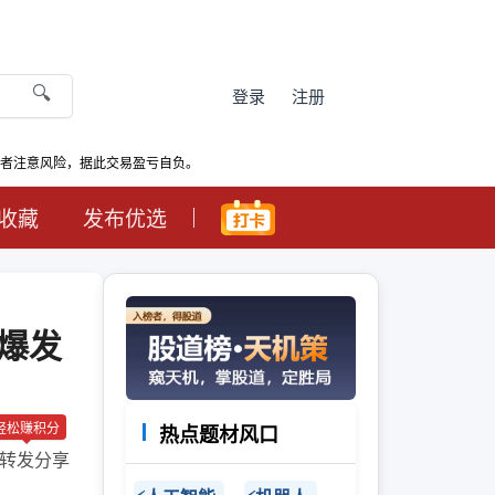
🔍
登录
注册
资者注意风险，据此交易盈亏自负。
收藏
发布优选
绩爆发
轻松赚积分
热点题材风口
转发分享