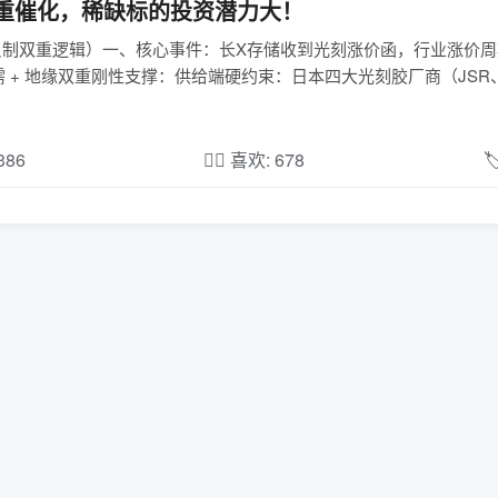
重催化，稀缺标的投资潜力大！
缘反制双重逻辑）一、核心事件：长X存储收到光刻涨价函，行业涨价周
 + 地缘双重刚性支撑：供给端硬约束：日本四大光刻胶厂商（JSR
,386
❤️‍🔥 喜欢: 678
