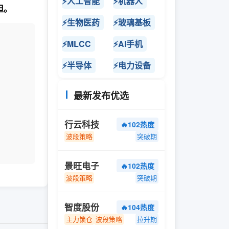
⚡人工智能
⚡机器人
担。
⚡生物医药
⚡玻璃基板
⚡MLCC
⚡AI手机
⚡半导体
⚡电力设备
最新发布优选
行云科技
🔥102热度
波段策略
突破期
景旺电子
🔥102热度
波段策略
突破期
智度股份
🔥104热度
主力锁仓
波段策略
拉升期