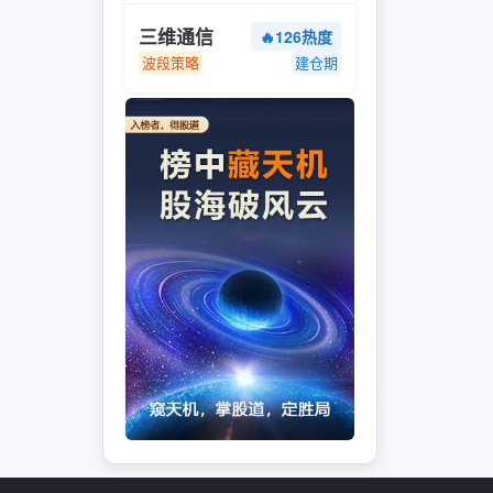
三维通信
🔥126热度
波段策略
建仓期