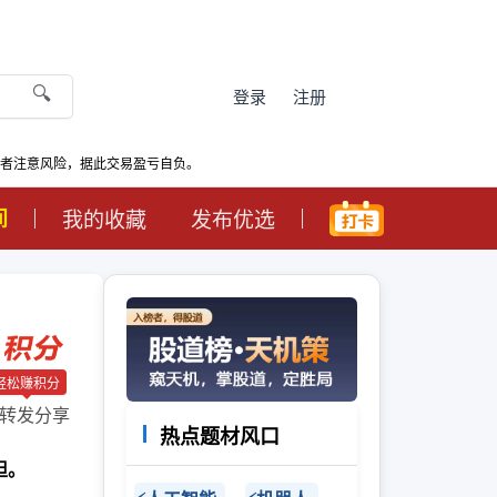
🔍
登录
注册
资者注意风险，据此交易盈亏自负。
间
我的收藏
发布优选
轻松赚积分
转发分享
热点题材风口
担。