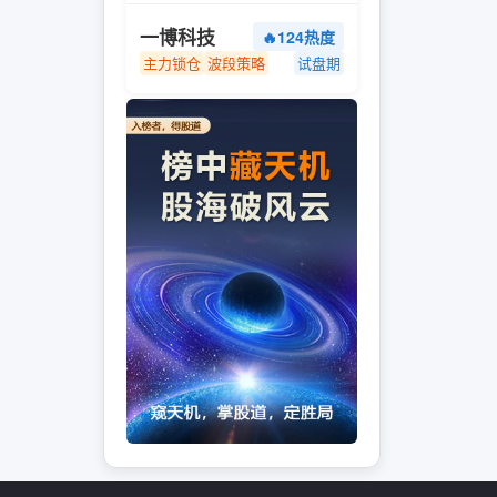
一博科技
🔥124热度
主力锁仓
波段策略
试盘期