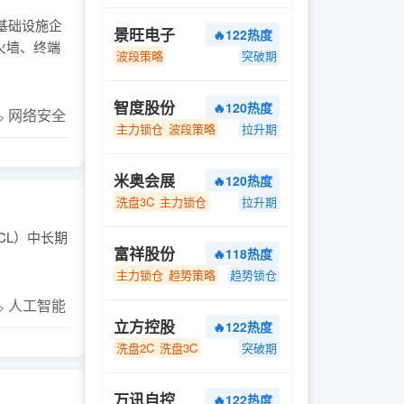
基础设施企
景旺电子
🔥122热度
火墙、终端
波段策略
突破期
智度股份
🔥120热度
️ 网络安全
主力锁仓
波段策略
拉升期
米奥会展
🔥120热度
洗盘3C
主力锁仓
拉升期
CL）中长期
富祥股份
🔥118热度
主力锁仓
趋势策略
趋势锁仓
️ 人工智能
立方控股
🔥122热度
洗盘2C
洗盘3C
突破期
万讯自控
🔥122热度