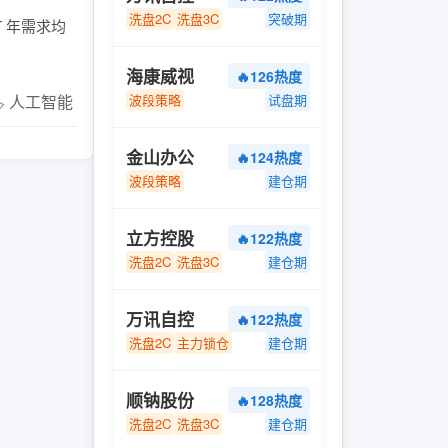
洗盘2C
洗盘3C
突破期
T 年需求均
海康威视
🔥126热度
️ 人工智能
波段策略
试盘期
金山办公
🔥124热度
波段策略
建仓期
立方控股
🔥122热度
洗盘2C
洗盘3C
建仓期
万讯自控
🔥122热度
洗盘2C
主力锁仓
建仓期
顺钠股份
🔥128热度
洗盘2C
洗盘3C
建仓期