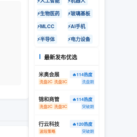
⚡人工智能
⚡机器人
⚡生物医药
⚡玻璃基板
⚡MLCC
⚡AI手机
⚡半导体
⚡电力设备
最新发布优选
米奥会展
🔥114热度
洗盘2C
洗盘3C
洗盘期
锦和商管
🔥114热度
洗盘2C
洗盘3C
突破期
行云科技
🔥120热度
波段策略
突破期