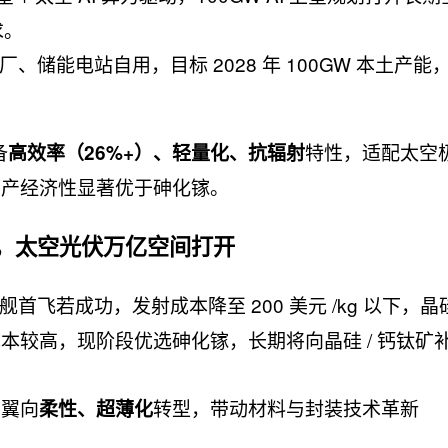
求。
、储能电站自用，目标 2028 年 100GW 本土产能
备
特性，适配太空
高效率（26%+）、轻量化、抗辐射
生产经济性显著优于砷化镓。
行，太空光伏万亿空间打开
 星舰首飞若成功，发射成本降至 200 美元 /kg 以下，
本较高，现阶段优选砷化镓，长期将向晶硅 / 钙钛矿
阳翼向
转型，带动材料与封装技术革新
柔性、超薄化