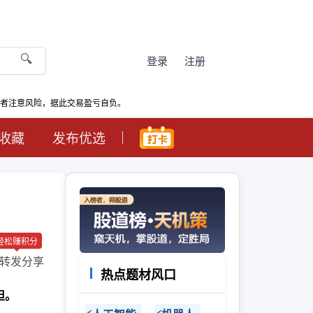
🔍
登录
注册
资者注意风险，据此交易盈亏自负。
收藏
发布优选
轻松赚积分
转发分享
热点题材风口
担。