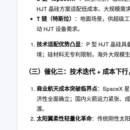
HJT 晶硅方案适配低成本、大规模需
：地面场景，供超级工厂
T 链（特斯拉）
动 HJT 设备需求。
：P 型 HJT 晶硅具
技术适配优势凸显
境；硅材料无专利限制，海外大规模
（三）催化三：
技术迭代 + 成本下
：SpaceX
商业航天成本突破临界点
济性全面确立；国内火箭运力紧张、成
渡。
：传统刚性太
太阳翼柔性轻量化革命