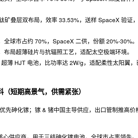
 钙钛矿叠层双布局，效率 33.53%，送样 SpaceX 验
全球市占约 70%，SpaceX 二供，份额 20%-30%。
新锐，布局超薄硅片与抗辐照工艺，适配太空极端环境。
μm 超薄 HJT 电池，比功率达 2W/g，适配柔性太阳翼
料（短期高景气，供需紧张）
优先砷化镓；镓 & 锗中国主导供应，出口管制推高价
核心供应商，用于三结砷化镓电池，全球市占率领先。