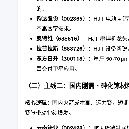
的。
：HJT 电池 +
钧达股份（002865）
空高效率需求。
：HJT 串焊机龙头，
奥特维（688516）
：HJT 设备
拉普拉斯（688726）
：量产 50-70
东方日升（300118）
量交付卫星应用。
（二）主线二：
国内刚需・砷化镓材
国内火箭成本高、运力紧，短期
核心逻辑：
紧张带动业绩爆发。
：航天级锗衬底
云南锗业（002428）