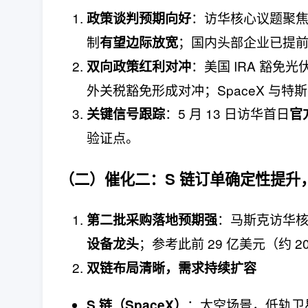
：访华核心议题聚
政策谈判预期向好
制
；国内头部企业已提
有望边际放宽
：美国 IRA 豁免光
双向政策红利对冲
外关税豁免形成对冲；SpaceX 与特
：5 月 13 日访华首日
关键信号跟踪
官
验证点。
（二）催化二：
S 链订单确定性提升
：马斯克访华
第二批采购落地预期强
；参考此前 29 亿美元（约
设备龙头
双链布局清晰，需求持续扩容
：太空场景，低轨卫星 
S 链（SpaceX）