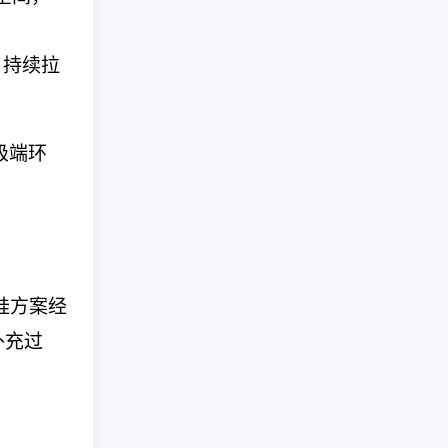
，持续拉
极端环
晶硅方案经
补充过