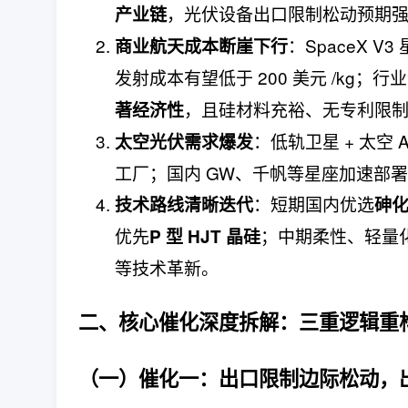
，光伏设备出口限制松动预期
产业链
：SpaceX 
商业航天成本断崖下行
发射成本有望低于 200 美元 /kg；行
，且硅材料充裕、无专利限
著经济性
：低轨卫星 + 太空 AI
太空光伏需求爆发
工厂；国内 GW、千帆等星座加速部署
：短期国内优选
技术路线清晰迭代
砷
优先
；中期柔性、轻量化
P 型 HJT 晶硅
等技术革新。
二、核心催化深度拆解：
三重逻辑重
（一）催化一：
出口限制边际松动，