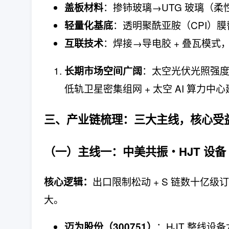
：掺铈玻璃→UTG 玻璃（柔
盖板材料
：透明聚酰亚胺（CPI）
轻量化基底
：焊接→导电胶 + 叠瓦模式
互联技术
：太空光伏光照强度
长期市场空间广阔
低轨卫星密集组网 + 太空 AI 算力
三、产业链梳理：
三大主线，核心受
（一）主线一：
中美共振・HJT 设
出口限制松动 + S 链数十亿级
核心逻辑：
大。
：HJT 整线设备
迈为股份（300751）