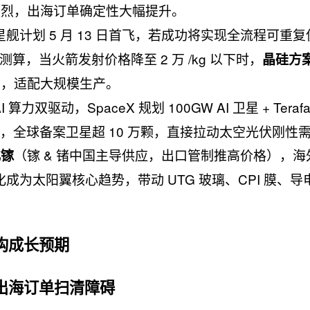
强烈，出海订单确定性大幅提升。
V3 星舰计划 5 月 13 日首飞，若成功将实现全流程可重
业测算，当火箭发射价格降至 2 万 /kg 以下时，
晶硅方
制，适配大规模生产。
 算力双驱动，SpaceX 规划 100GW AI 卫星 + Teraf
，全球备案卫星超 10 万颗，直接拉动太空光伏刚性
（镓 & 锗中国主导供应，出口管制推高价格），海外
化镓
成为太阳翼核心趋势，带动 UTG 玻璃、CPI 膜、导
构成长预期
出海订单扫清障碍