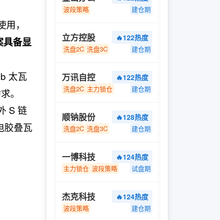
波段策略
建仓期
复使用，
立方控股
🔥122热度
案具备显
洗盘2C
洗盘3C
建仓期
ab 太瓦
万讯自控
🔥122热度
洗盘2C
主力锁仓
建仓期
需求。
 S 链
顺钠股份
🔥128热度
电胶叠瓦
洗盘2C
洗盘3C
建仓期
一博科技
🔥124热度
主力锁仓
波段策略
试盘期
杰克科技
🔥124热度
波段策略
建仓期