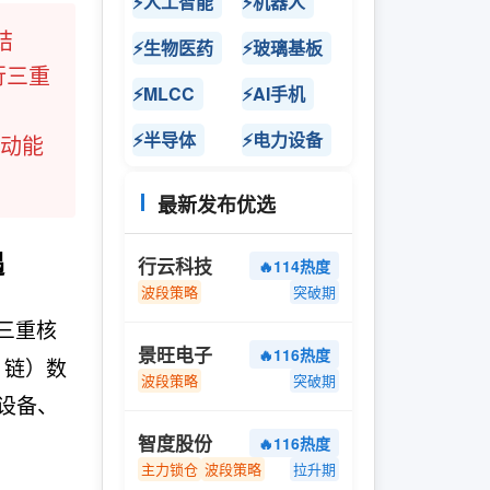
⚡人工智能
⚡机器人
结
⚡生物医药
⚡玻璃基板
行三重
⚡MLCC
⚡AI手机
⚡半导体
⚡电力设备
转动能
最新发布优选
遇
行云科技
🔥114热度
波段策略
突破期
三重核
景旺电子
🔥116热度
 链）数
波段策略
突破期
设备、
智度股份
🔥116热度
主力锁仓
波段策略
拉升期