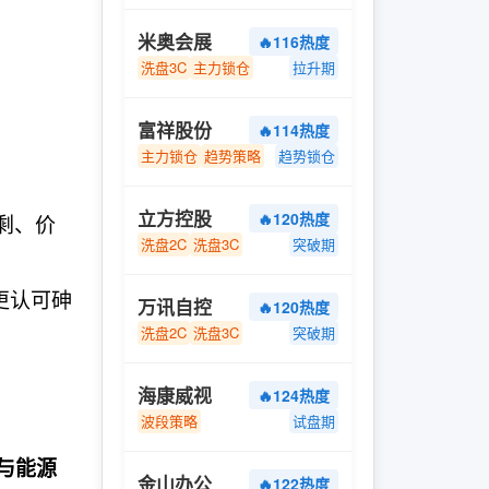
米奥会展
🔥116热度
洗盘3C
主力锁仓
拉升期
富祥股份
🔥114热度
主力锁仓
趋势策略
趋势锁仓
立方控股
🔥120热度
剩、价
洗盘2C
洗盘3C
突破期
更认可砷
万讯自控
🔥120热度
洗盘2C
洗盘3C
突破期
海康威视
🔥124热度
波段策略
试盘期
与能源
金山办公
🔥122热度