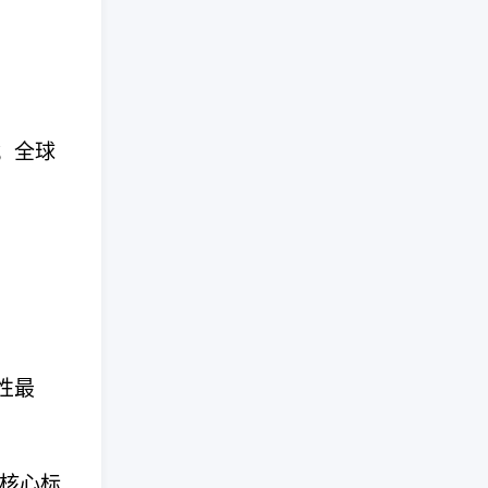
；全球
性最
，核心标