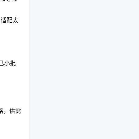
证，适配太
，已小批
格，供需