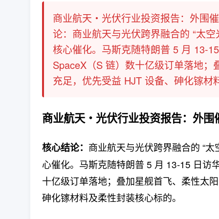
商业航天・光伏行业投资报告：外围催
论：商业航天与光伏跨界融合的 “太空光
核心催化。马斯克随特朗普 5 月 13
SpaceX（S 链）数十亿级订单落
充足，优先受益 HJT 设备、砷化镓材料及
商业航天・光伏行业投资报告：
外围
商业航天与光伏跨界融合的 “太
核心结论：
心催化。马斯克随特朗普 5 月 13-15 
十亿级订单落地；叠加星舰首飞、柔性太阳翼
砷化镓材料及柔性封装核心标的。