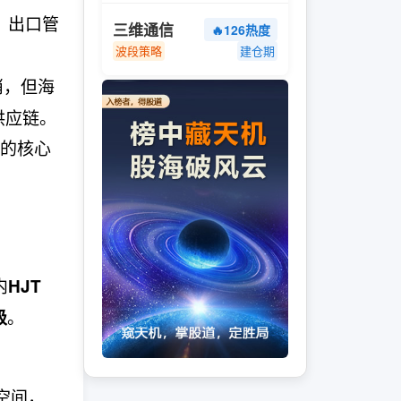
，出口管
三维通信
🔥126热度
波段策略
建仓期
消，但海
供应链。
的核心
内
HJT
。
级
期空间，