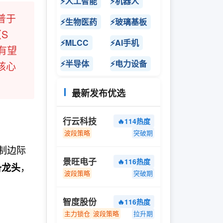
⚡人工智能
⚡机器人
普于
⚡生物医药
⚡玻璃基板
（S
⚡MLCC
⚡AI手机
有望
⚡半导体
⚡电力设备
核心
最新发布优选
行云科技
🔥114热度
波段策略
突破期
制边际
景旺电子
🔥116热度
，
备龙头
波段策略
突破期
智度股份
🔥116热度
主力锁仓
波段策略
拉升期