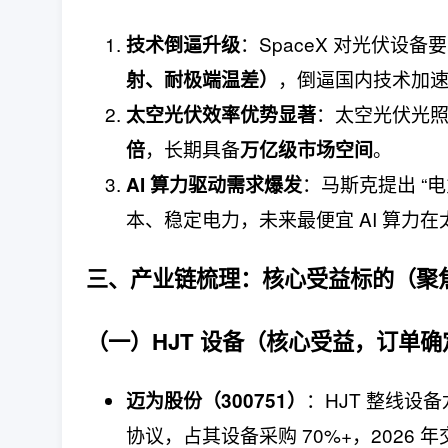
：SpaceX 对光伏设备
技术倒逼升级
，倒逼国内技术加速
射、耐极端温差）
：太空光伏光照
太空光伏效率优势显著
，长期具备
。
倍
万亿级市场空间
：马斯克提出 “电
AI 算力驱动需求爆发
本、稳定电力，未来最便宜 AI 算力
三、产业链梳理：
核心受益标的（聚焦 
（一）HJT 设备（核心受益，订单
：HJT 整线设备
迈为股份（300751）
协议，占其设备采购 70%+，2026 