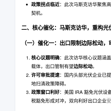
：此次马斯克访华聚焦
政策拐点临近
契机。
二、核心催化：
马斯克访华，重构光
（一）催化一：
出口限制边际松动，
：此次访华核心议题涵
核心议题明确
载体，出口管制有望
。
边际松动
：国内头部光伏企业已
许可审批提速
地扫清政策障碍。
：美国 IRA 豁免光伏设
政策窗口利好
税豁免形成对冲，双向利好出口企业