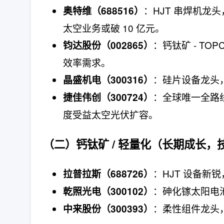
：HJT 串焊机龙头，
奥特维（688516）
太空业务或破 10 亿元。
：钙钛矿 - TOP
钧达股份（002865）
效率需求。
：硅片设备龙头
晶盛机电（300316）
：全球唯一全路线（
捷佳伟创（300724）
度受益太空光伏扩容。
（二）钙钛矿 / 轻量化（长期成长，
：HJT 设备
拉普拉斯（688726）
：砷化镓太阳电
乾照光电（300102）
：柔性组件龙头
中来股份（300393）