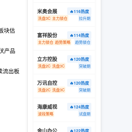
米奥会展
🔥116热度
洗盘3C
主力锁仓
拉升期
板块估
富祥股份
🔥114热度
主力锁仓
趋势策略
趋势锁仓
光伏产品
立方控股
🔥120热度
洗盘2C
洗盘3C
突破期
续流出板
万讯自控
🔥120热度
洗盘2C
洗盘3C
突破期
海康威视
🔥124热度
波段策略
试盘期
金山办公
🔥122热度