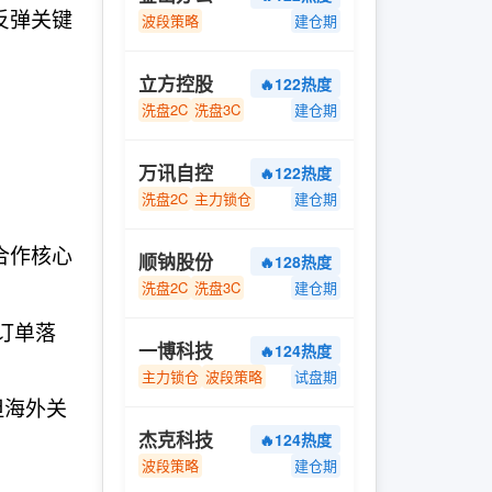
反弹关键
波段策略
建仓期
立方控股
🔥122热度
洗盘2C
洗盘3C
建仓期
万讯自控
🔥122热度
洗盘2C
主力锁仓
建仓期
合作核心
顺钠股份
🔥128热度
洗盘2C
洗盘3C
建仓期
链订单落
一博科技
🔥124热度
主力锁仓
波段策略
试盘期
但海外关
杰克科技
🔥124热度
波段策略
建仓期