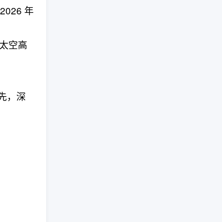
026 年
配太空高
领先，深