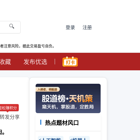
🔍
登录
注册
资者注意风险，据此交易盈亏自负。
收藏
发布优选
轻松赚积分
转发分享
热点题材风口
担。