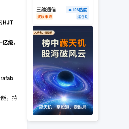
三维通信
🔥126热度
波段策略
建仓期
内
HJT
，
十亿级
afab
产能，持