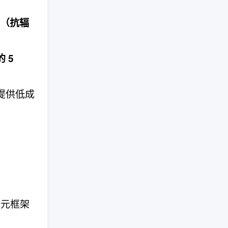
性（抗辐
 5
心提供低成
亿美元框架