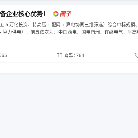
设备企业核心优势！
 5 万亿投资、特高压 + 配网 + 算电协同三维筛选）综合中标规
 + 算力供电），前五依次为：中国西电、国电南瑞、许继电气、平
,565
❤️‍🔥 喜欢: 784
