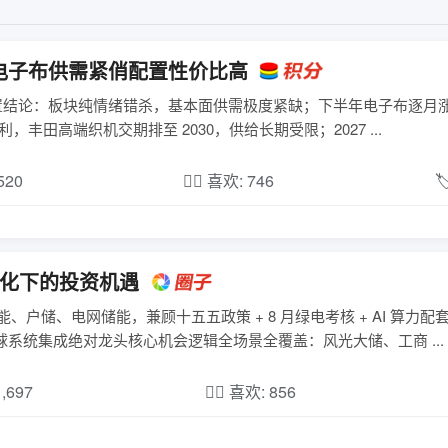
电子布供需紧俏配置性价比高
置结论：板块纯情绪错杀，基本面供需极度紧缺；下半年电子布逐月涨
通 E 布每米涨价 1.2-1.5 元；T 布、二代 Low-Dk 布高毛利，丰田高端织机交期排至 2030，供给长期受限；2027 ...
,520
❤️‍🔥 喜欢: 746

催化下的投资机遇
能、户储、电网储能，兼顾十五五政策 + 8 月绿电考核 + AI 算力
 全球系统集成绝对龙头核心机会逻辑全场景全覆盖：风光大储、工商 ...
1,697
❤️‍🔥 喜欢: 856