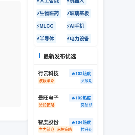
⚡人工智能
⚡机器人
⚡生物医药
⚡玻璃基板
⚡MLCC
⚡AI手机
⚡半导体
⚡电力设备
最新发布优选
行云科技
🔥102热度
波段策略
突破期
景旺电子
🔥102热度
波段策略
突破期
智度股份
🔥104热度
主力锁仓
波段策略
拉升期