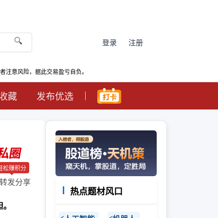
🔍
登录
注册
资者注意风险，据此交易盈亏自负。
收藏
发布优选
轻松赚积分
转发分享
热点题材风口
担。