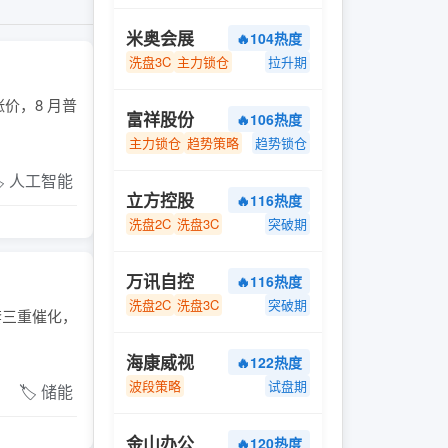
米奥会展
🔥104热度
洗盘3C
主力锁仓
拉升期
价，8 月普
富祥股份
🔥106热度
主力锁仓
趋势策略
趋势锁仓
️ 人工智能
立方控股
🔥116热度
洗盘2C
洗盘3C
突破期
万讯自控
🔥116热度
洗盘2C
洗盘3C
突破期
配套三重催化，
海康威视
🔥122热度
波段策略
试盘期
🏷️ 储能
金山办公
🔥120热度