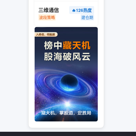
三维通信
🔥126热度
波段策略
建仓期