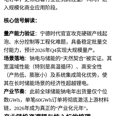
入规模化商业应用阶段。
核心信号解读：
量产能力验证
：宁德时代官宣攻克硬碳产线起
泡、水分控制等工程化难题，具备稳定批量交
付能力，预计2026年Q4实现大规模量产。
场景落地
：钠电与储能的“天然契合”被实证。其
宽温域性能（特别是高温循环）、高安全性
（产热低、膨胀小）及系统集成简化优势，使
其在长时储能场景的经济性超越锂电。
产业节奏
：此前全球储能钠电年出货量仅个位
数GWh，单笔60GWh订单将彻底激活上游材料
链，2026年成为真正的“产业化元年”。