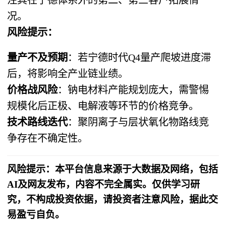
况。
风险提示：
量产不及预期
：若宁德时代Q4量产爬坡进度滞
后，将影响全产业链业绩。
价格战风险
：钠电材料产能规划庞大，需警惕
规模化后正极、电解液等环节的价格竞争。
技术路线迭代
：聚阴离子与层状氧化物路线竞
争存在不确定性。
风险提示：本平台信息来源于大数据及网络，包括
AI及网友发布，内容不完全属实。仅供学习研
究，不构成投资依据，请投资者注意风险，据此交
易盈亏自负。