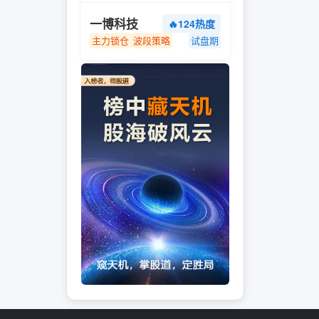
一博科技
🔥124热度
主力锁仓
波段策略
试盘期