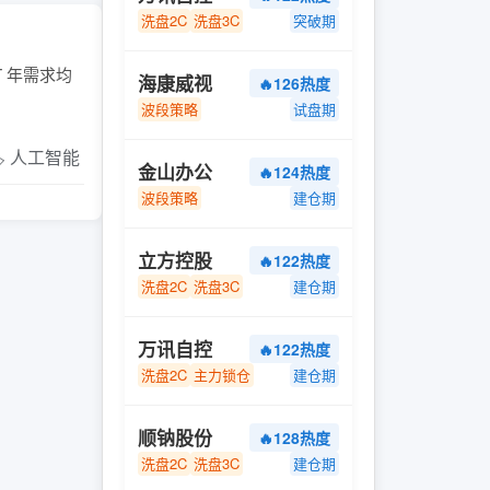
洗盘2C
洗盘3C
突破期
T 年需求均
海康威视
🔥126热度
波段策略
试盘期
️ 人工智能
金山办公
🔥124热度
波段策略
建仓期
立方控股
🔥122热度
洗盘2C
洗盘3C
建仓期
万讯自控
🔥122热度
洗盘2C
主力锁仓
建仓期
顺钠股份
🔥128热度
洗盘2C
洗盘3C
建仓期