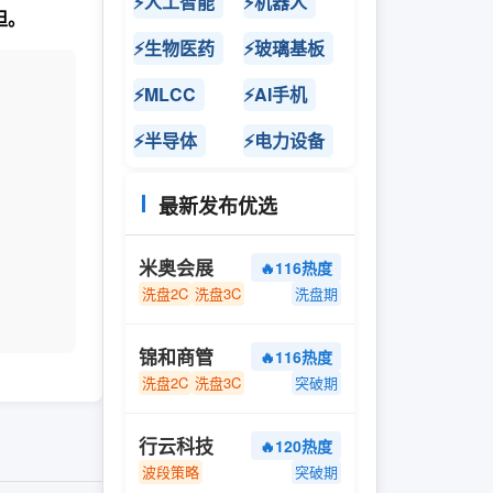
⚡人工智能
⚡机器人
担。
⚡生物医药
⚡玻璃基板
⚡MLCC
⚡AI手机
⚡半导体
⚡电力设备
最新发布优选
米奥会展
🔥116热度
洗盘2C
洗盘3C
洗盘期
锦和商管
🔥116热度
洗盘2C
洗盘3C
突破期
行云科技
🔥120热度
波段策略
突破期