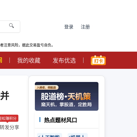
🔍
登录
注册
资者注意风险，据此交易盈亏自负。
间
我的收藏
发布优选
并
轻松赚积分
热点题材风口
转发分享