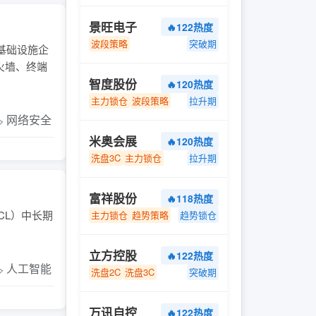
景旺电子
🔥122热度
波段策略
突破期
基础设施企
火墙、终端
智度股份
🔥120热度
主力锁仓
波段策略
拉升期
️ 网络安全
米奥会展
🔥120热度
洗盘3C
主力锁仓
拉升期
富祥股份
🔥118热度
CL）中长期
主力锁仓
趋势策略
趋势锁仓
立方控股
🔥122热度
️ 人工智能
洗盘2C
洗盘3C
突破期
万讯自控
🔥122热度