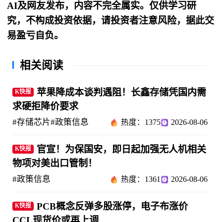
AI及网友发布，内容不完全属实。仅供学习研
究，不构成投资依据，请投资者注意风险，据此交
易盈亏自负。
相关阅读
苹果降成本谈判遇阻！长鑫存储凭国内需
K快报
求硬拒降价要求
#存储芯片
#政策信息
热度：1375
2026-08-06
官宣！为保国安，即日起加强无人机相关
K快报
物项对美出口管制！
#政策信息
热度：1361
2026-08-06
PCB概念反弹多股涨停，电子布涨价
K快报
CCL现货价或再上调